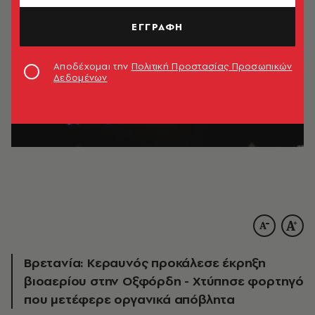
ΕΓΓΡΑΦΗ
Αποδέχομαι την
Πολιτική Προστασίας Προσωπικών
Δεδομένων
Βρετανία: Κεραυνός προκάλεσε έκρηξη
βιοαερίου στην Οξφόρδη - Χτύπησε φορτηγό
που μετέφερε οργανικά απόβλητα