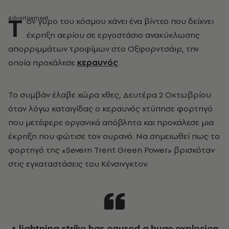
Τ
ον γύρο του κόσμου κάνει ένα βίντεο που δείχνει
έκρηξη αερίου σε εργοστάσιο ανακύκλωσης
απορριμμάτων τροφίμων στο Οξφορντσάιρ, την
οποία προκάλεσε
κεραυνός
.
Το συμβάν έλαβε χώρα χθες, Δευτέρα 2 Οκτωβρίου
όταν λόγω καταιγίδας ο κεραυνός χτύπησε φορτηγό
που μετέφερε οργανικά απόβλητα και προκάλεσε μια
έκρηξη που φώτισε τον ουρανό. Να σημειωθεί πως το
φορτηγό της «Severn Trent Green Power» βρισκόταν
στις εγκαταστάσεις του Κένσινγκτον.
A lightning strike has caused a huge explosion