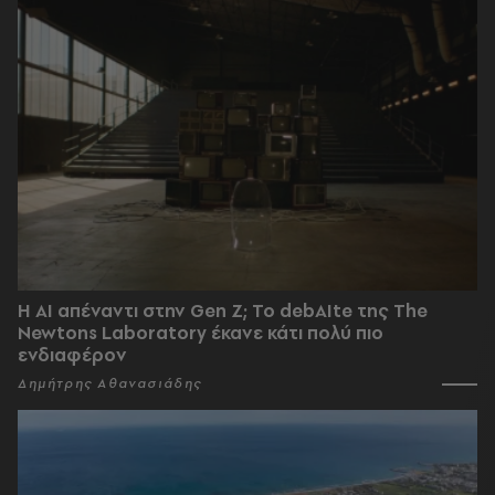
Η AI απέναντι στην Gen Z; Το debAIte της The
Newtons Laboratory έκανε κάτι πολύ πιο
ενδιαφέρον
Δημήτρης Αθανασιάδης