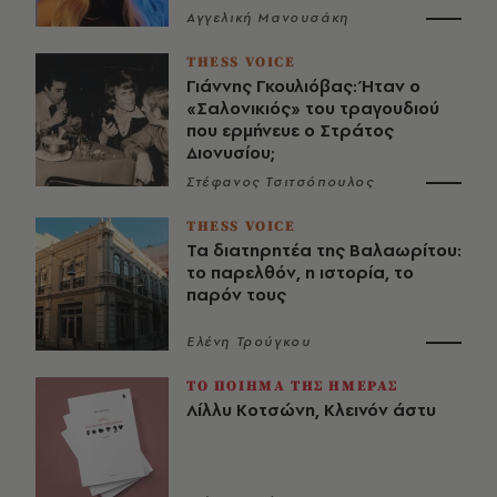
Αγγελική Μανουσάκη
THESS VOICE
Γιάννης Γκουλιόβας: Ήταν ο
«Σαλονικιός» του τραγουδιού
που ερμήνευε ο Στράτος
Διονυσίου;
Στέφανος Τσιτσόπουλος
THESS VOICE
Τα διατηρητέα της Βαλαωρίτου:
το παρελθόν, η ιστορία, το
παρόν τους
Ελένη Τρούγκου
ΤΟ ΠΟΙΗΜΑ ΤΗΣ ΗΜΕΡΑΣ
Λίλλυ Κοτσώνη, Κλεινόν άστυ