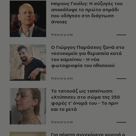
Μπρους Γουίλις: Η σύζυγός του
αποκάλυψε το πρώτο σημάδι
που οδήγησε στη διάγνωση
άνοιας
Newsroom
O Γιώργος Παράσχος ξανά στο
νοσοκομείο για θεραπεία κατά
του καρκίνου - Η νέα
φωτογραφία του ηθοποιού
Newsroom
Το τατουάζ ως ταπείνωση:
«Χτύπησε» στο σώμα της 250
φορές τ’ όνομά του - Το πριν
και το μετά
Newsroom
Για πέμπτη συνεχόμενη χρονιά ο