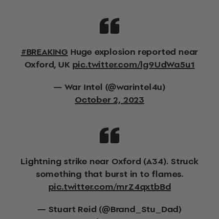
#BREAKING
Huge explosion reported near
Oxford, UK
pic.twitter.com/lg9UdWa5u1
— War Intel (@warintel4u)
October 2, 2023
Lightning strike near Oxford (A34). Struck
something that burst in to flames.
pic.twitter.com/mrZ4qxtbBd
— Stuart Reid (@Brand_Stu_Dad)