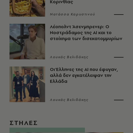
Κορινθίας
Νατάσσα Καρυστινού
Λέοπολντ Άσενμπρενερ: Ο
Νοστράδαμος της AI και το
στοίχημα των δισεκατομμυρίων
Λουκάς Βελιδάκης
Οι Έλληνες της ΑΙ που έφυγαν,
αλλά δεν εγκατέλειψαν την
Ελλάδα
Λουκάς Βελιδάκης
ΣΤΗΛΕΣ