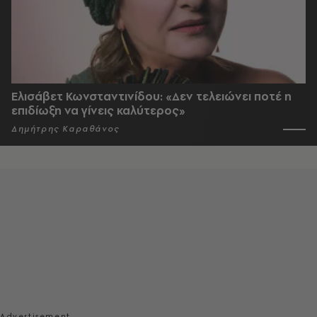
Ελισάβετ Κωνσταντινίδου: «Δεν τελειώνει ποτέ η
επιδίωξη να γίνεις καλύτερος»
Δημήτρης Καραθάνος