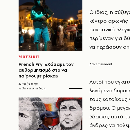
Ο ίδιος, η σύζυ
κέντρο αρωγής 
ουκρανικό έλεγχ
περίμεναν για δ
να περάσουν από
ΜΟΥΣΙΚΗ
French Fry: «Χάσαμε τον
αυθορμητισμό στο να
παίρνουμε ρίσκα»
Αυτοί που εγκατ
Δημήτρης
Αθανασιάδης
λεγόμενο δημοψ
τους κατοίκους 
δρόμου. Ο μεγαλ
έδαφος αυτό τμή
άνδρες να πολεμ