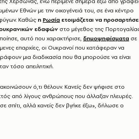
 της Χερσώνας, ενώ περίμενε σήμερα έξω από γραφε
ένων Εθνών με την οικογένειά του, σε ένα κέντρο
φύγων. Καθώς
η
Ρωσία
ετοιμάζεται να προσαρτήσε
 ουκρανικών εδαφών
στο μέγεθος της Πορτογαλία
οίησε, αυτό που χαρακτήρισε,
δημοψηφίσματα
σε
μενες επαρχίες, οι Ουκρανοί που κατάφεραν να
ράφουν μια διαδικασία που θα μπορούσε να είναι
ταν τόσο απειλητική.
κοινώσουν ό,τι θέλουν. Κανείς δεν ψήφισε στο
τός από λίγους ανθρώπους που άλλαξαν πλευρές.
σε σπίτι, αλλά κανείς δεν βγήκε έξω», δήλωσε ο