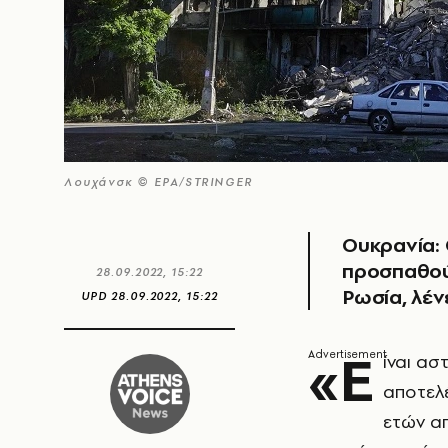
Λουχάνσκ © EPA/STRINGER
Ουκρανία:
προσπαθού
28.09.2022, 15:22
Ρωσία, λέν
UPD
28.09.2022, 15:22
«Ε
ίναι ασ
αποτελ
ετών απ