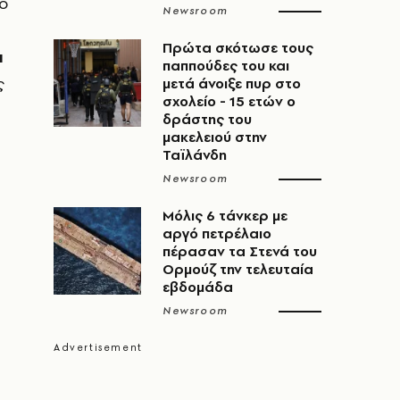
ίο
Newsroom
Πρώτα σκότωσε τους
ι
παππούδες του και
ς
μετά άνοιξε πυρ στο
σχολείο - 15 ετών ο
δράστης του
μακελειού στην
Ταϊλάνδη
Newsroom
Μόλις 6 τάνκερ με
αργό πετρέλαιο
πέρασαν τα Στενά του
Ορμούζ την τελευταία
εβδομάδα
Newsroom