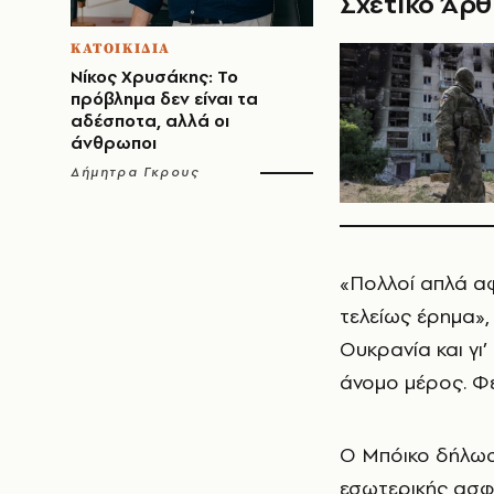
Σχετικό Άρ
ΚΑΤΟΙΚΙΔΙΑ
Νίκος Χρυσάκης: Το
πρόβλημα δεν είναι τα
αδέσποτα, αλλά οι
άνθρωποι
Δήμητρα Γκρους
«Πολλοί απλά αφ
τελείως έρημα»,
Ουκρανία και γι’
άνομο μέρος. Φ
Ο Μπόικο δήλωσε
εσωτερικής ασφά