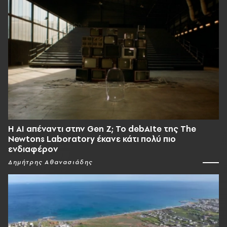
Η AI απέναντι στην Gen Z; Το debAIte της The
Newtons Laboratory έκανε κάτι πολύ πιο
ενδιαφέρον
Δημήτρης Αθανασιάδης