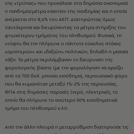
της «τρύπας» που προκάλεσε στα δημόσια οικονομικά
η πανδημία/μέτρα εναντίον της πανδημίας και η οποία
ανέρχεται στο 8,6% του ΑΕΠ. Διατηρώντας όμως
ταυτόχρονα και διευρύνοντας τα μέτρα στήριξης του
φτωχότερου τμήματος του πληθυσμού. Φυσικά, τη
«νύφη» θα την πλήρωνε ο πάντοτε εύκολος στόχος
«αριστερών» και «δεξιών» πολιτικών, δηλαδή η μεσαία
τάξη. Τα μέτρα περιλάμβαναν τη διεύρυνση της
φορολογικής βάσης (με την φορολόγηση να αρχίζει
από τα 700 δολ. μηνιαίο εισόδημα), περιουσιακό φόρο
που θα κυμαινόταν μεταξύ 1%-2% της περιουσίας,
ΦΠΑ στις δημόσιες παροχές (νερό, ηλεκτρικό), το
οποίο θα πλήρωνε το ανώτερο 50% εισοδηματικά
τμήμα του πληθυσμού κ.λπ.
Από την άλλη πλευρά η μεταρρύθμιση διατηρούσε τις