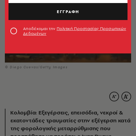
ΕΓΓΡΑΦΗ
Αποδέχομαι την
Πολιτική Προστασίας Προσωπικών
Δεδομένων
© Diego Cuevas/Getty Images
Κολομβία: Εξεγέρσεις, επεισόδια, νεκροί &
εκατοντάδες τραυματίες στην εξέγερση κατά
της φορολογικής μεταρρύθμισης που