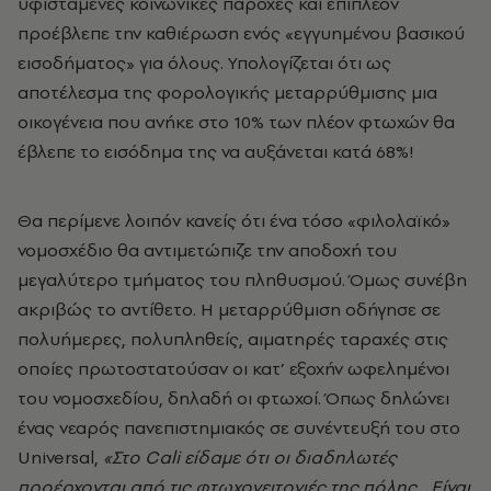
υφιστάμενες κοινωνικές παροχές και επιπλέον
προέβλεπε την καθιέρωση ενός «εγγυημένου βασικού
εισοδήματος» για όλους. Υπολογίζεται ότι ως
αποτέλεσμα της φορολογικής μεταρρύθμισης μια
οικογένεια που ανήκε στο 10% των πλέον φτωχών θα
έβλεπε το εισόδημα της να αυξάνεται κατά 68%!
Θα περίμενε λοιπόν κανείς ότι ένα τόσο «φιλολαϊκό»
νομοσχέδιο θα αντιμετώπιζε την αποδοχή του
μεγαλύτερο τμήματος του πληθυσμού. Όμως συνέβη
ακριβώς το αντίθετο. Η μεταρρύθμιση οδήγησε σε
πολυήμερες, πολυπληθείς, αιματηρές ταραχές στις
οποίες πρωτοστατούσαν οι κατ’ εξοχήν ωφελημένοι
του νομοσχεδίου, δηλαδή οι φτωχοί. Όπως δηλώνει
ένας νεαρός πανεπιστημιακός σε συνέντευξή του στο
Universal,
«Στο Cali είδαμε ότι οι διαδηλωτές
προέρχονται από τις φτωχογειτονιές της πόλης... Είναι