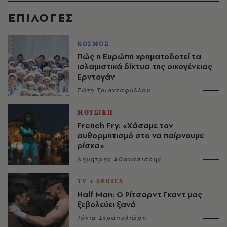
EΠΙΛΟΓΈΣ
ΚΟΣΜΟΣ
Πώς η Ευρώπη χρηματοδοτεί τα
ισλαμιστικά δίκτυα της οικογένειας
Ερντογάν
Σώτη Τριανταφύλλου
ΜΟΥΣΙΚΗ
French Fry: «Χάσαμε τον
αυθορμητισμό στο να παίρνουμε
ρίσκα»
Δημήτρης Αθανασιάδης
TV + SERIES
Half Man: Ο Ρίτσαρντ Γκαντ μας
ξεβολεύει ξανά
Τάνια Σκραπαλιώρη