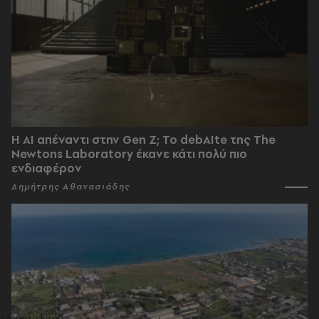
Η AI απέναντι στην Gen Z; Το debAIte της The
Newtons Laboratory έκανε κάτι πολύ πιο
ενδιαφέρον
Δημήτρης Αθανασιάδης