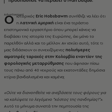
προσπάθησε να περάσει ο Ivan Duque.
O
ιστορικός
Eric Hobsbawm
συνήθιζε να λέει ότι
η
Λατινική Αμερική
είναι ένα τεράστιο
επιστημονικό εργαστήριο όπου μπορεί κάνεις να
διαβάσει της ιστορία της Ευρώπης, όχι μόνο το
παρελθόν αλλά και το μέλλον. Αν ισχύει αυτό, τότε τι
μας διδάσκουν οι συνεχιζόμενες
πολυήμερες
αιματηρές ταραχές στην Κολομβία εναντίον της
φορολογικής μεταρρύθμισης
που άφησαν πίσω
τους πάνω από 40 νεκρούς και εκατοντάδες δημόσια
κτίρια βανδαλισμένα και καμένα;
«Ούτε να διανοηθείτε να ανεβάσετε τους φόρους για
να καλύψετε το λεγόμενο “κόστος της πανδημίας!”»
.
Αυτό το μήνυμα συνιστά την πεμπτουσία της