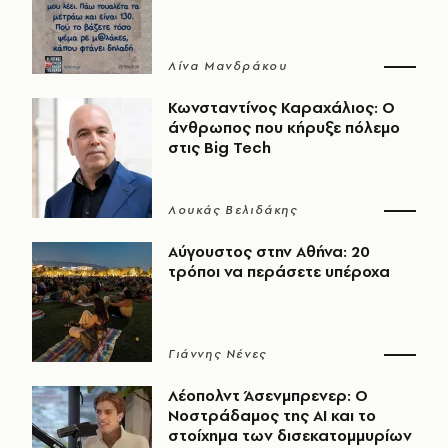
Λίνα Μανδράκου
Κωνσταντίνος Καραχάλιος: Ο
άνθρωπος που κήρυξε πόλεμο
στις Big Tech
Λουκάς Βελιδάκης
Αύγουστος στην Αθήνα: 20
τρόποι να περάσετε υπέροχα
Γιάννης Νένες
Λέοπολντ Άσενμπρενερ: Ο
Νοστράδαμος της AI και το
στοίχημα των δισεκατομμυρίων