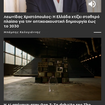
Λεωνίδας Χριστόπουλος: Η Ελλάδα χτίζει σταθερό
πλαίσιο για την οπτικοακουστική δημιουργία έως
το 2030
Μπάμπης Καλογιάννης
Η AI απέναντι στην Gen Z; Το debAIte της The