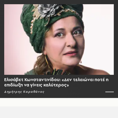
Ελισάβετ Κωνσταντινίδου: «Δεν τελειώνει ποτέ η
επιδίωξη να γίνεις καλύτερος»
Δημήτρης Καραθάνος