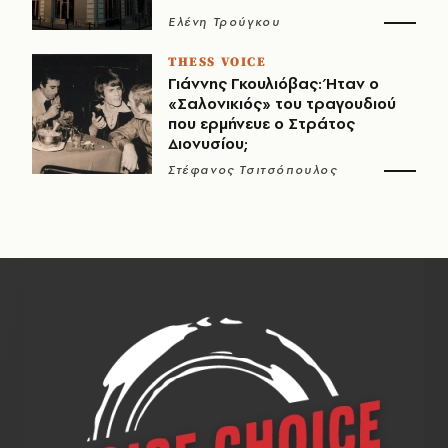
Ελένη Τρούγκου
THESS VOICE
Γιάννης Γκουλιόβας: Ήταν ο
«Σαλονικιός» του τραγουδιού
που ερμήνευε ο Στράτος
Διονυσίου;
Στέφανος Τσιτσόπουλος