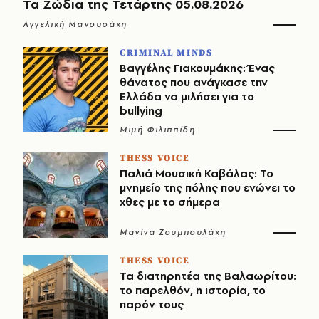
Τα Ζώδια της Τετάρτης 05.08.2026
Αγγελική Μανουσάκη
CRIMINAL MINDS
Βαγγέλης Γιακουμάκης: Ένας
θάνατος που ανάγκασε την
Ελλάδα να μιλήσει για το
bullying
Μιμή Φιλιππίδη
THESS VOICE
Παλιά Μουσική Καβάλας: Το
μνημείο της πόλης που ενώνει το
χθες με το σήμερα
Μανίνα Ζουμπουλάκη
THESS VOICE
Τα διατηρητέα της Βαλαωρίτου:
το παρελθόν, η ιστορία, το
παρόν τους