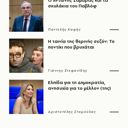
Ο Αντώνης Σαμαράς και τα
σκυλάκια του Παβλόφ
Παντελής Καψής
Η ταινία της θερινής σεζόν: Το
ποντίκι που βρυχάται
Γιάννης Στεφανίδης
Ελπίδα για τη Δημοκρατία,
ανησυχία για το μέλλον (της)
Αριστοτέλης Σταμούλας