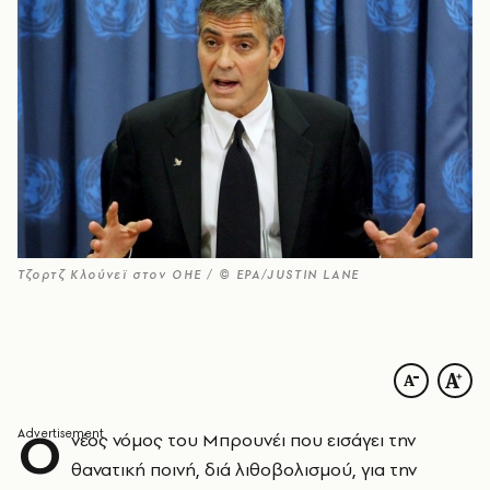
Τζορτζ Κλούνεϊ στον ΟΗΕ / © EPA/JUSTIN LANE
Ο
νέος νόμος του Μπρουνέι που εισάγει την
θανατική ποινή, διά λιθοβολισμού, για την