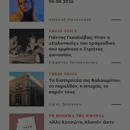
06.08.2026
Αγγελική Μανουσάκη
THESS VOICE
Γιάννης Γκουλιόβας: Ήταν ο
«Σαλονικιός» του τραγουδιού
που ερμήνευε ο Στράτος
Διονυσίου;
Στέφανος Τσιτσόπουλος
THESS VOICE
Τα διατηρητέα της Βαλαωρίτου:
το παρελθόν, η ιστορία, το
παρόν τους
Ελένη Τρούγκου
ΤΟ ΠΟΙΗΜΑ ΤΗΣ ΗΜΕΡΑΣ
Λίλλυ Κοτσώνη, Κλεινόν άστυ