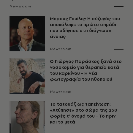
Newsroom
Μπρους Γουίλις: Η σύζυγός του
αποκάλυψε το πρώτο σημάδι
που οδήγησε στη διάγνωση
άνοιας
Newsroom
O Γιώργος Παράσχος ξανά στο
νοσοκομείο για θεραπεία κατά
του καρκίνου - Η νέα
φωτογραφία του ηθοποιού
Newsroom
Το τατουάζ ως ταπείνωση:
«Χτύπησε» στο σώμα της 250
φορές τ’ όνομά του - Το πριν
και το μετά