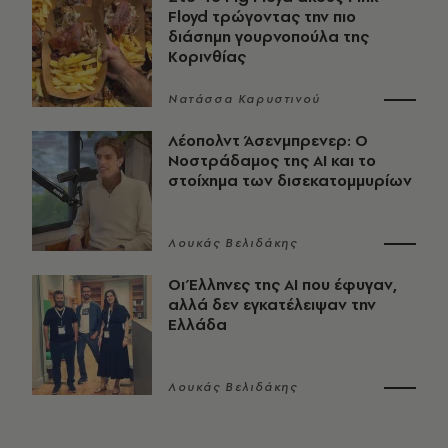
Floyd τρώγοντας την πιο
διάσημη γουρνοπούλα της
Κορινθίας
Νατάσσα Καρυστινού
Λέοπολντ Άσενμπρενερ: Ο
Νοστράδαμος της AI και το
στοίχημα των δισεκατομμυρίων
Λουκάς Βελιδάκης
Οι Έλληνες της ΑΙ που έφυγαν,
αλλά δεν εγκατέλειψαν την
Ελλάδα
Λουκάς Βελιδάκης