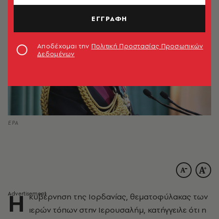
ΕΓΓΡΑΦΗ
Αποδέχομαι την
Πολιτική Προστασίας Προσωπικών
Δεδομένων
EPA
Η
κυβέρνηση της Ιορδανίας, θεματοφύλακας των
ιερών τόπων στην Ιερουσαλήμ, κατήγγειλε ότι η