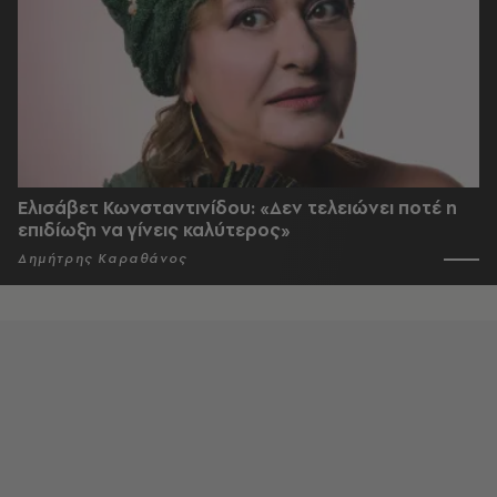
Ελισάβετ Κωνσταντινίδου: «Δεν τελειώνει ποτέ η
επιδίωξη να γίνεις καλύτερος»
Δημήτρης Καραθάνος