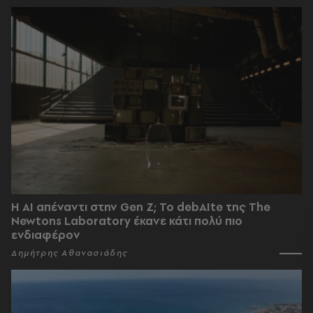
Η AI απέναντι στην Gen Z; Το debAIte της The
Newtons Laboratory έκανε κάτι πολύ πιο
ενδιαφέρον
Δημήτρης Αθανασιάδης