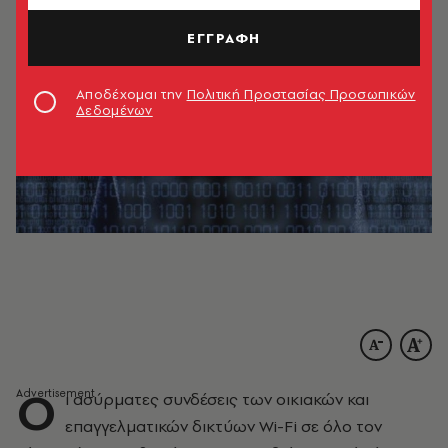
ΕΓΓΡΑΦΗ
Αποδέχομαι την
Πολιτική Προστασίας Προσωπικών
Δεδομένων
Ο
ι ασύρματες συνδέσεις των οικιακών και
επαγγελματικών δικτύων Wi-Fi σε όλο τον