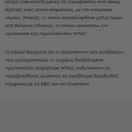
κόσμο είναι εκτεθειμένες σε παραβιάσεις από χάκερ
εξαιτίας ενός κενού ασφαλείας, με την ονομασία
«Κρακ» (Krack), το οποίο ανακαλύφθηκε μόλις τώρα
από Βέλγους ειδικούς, οι οποίοι «έσπασαν» την
προστασία του πρωτοκόλλου WPA2.
Οι ειδικοί θεωρούν ότι η πλειονότητα των συνδέσεων,
που χρησιμοποιούν το ευρέως διαδεδομένο
πρωτόκολλο ασφάλειας WPA2, κινδυνεύουν να
παραβιασθούν, εωσότου το πρόβλημα διορθωθεί,
σύμφωνα με το BBC και τον Guardian.