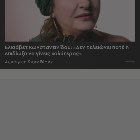
Ελισάβετ Κωνσταντινίδου: «Δεν τελειώνει ποτέ η
επιδίωξη να γίνεις καλύτερος»
Δημήτρης Καραθάνος