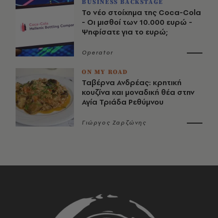
BUSINESS BACKSTAGE
Το νέο στοίχημα της Coca-Cola
- Οι μισθοί των 10.000 ευρώ -
Ψηφίσατε για το ευρώ;
Operator
ON MY ROAD
Ταβέρνα Ανδρέας: κρητική
κουζίνα και μοναδική θέα στην
Αγία Τριάδα Ρεθύμνου
Γιώργος Ζαρζώνης