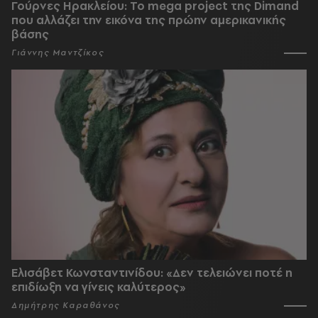
Γούρνες Ηρακλείου: To mega project της Dimand
που αλλάζει την εικόνα της πρώην αμερικανικής
βάσης
Γιάννης Μαντζίκος
Ελισάβετ Κωνσταντινίδου: «Δεν τελειώνει ποτέ η
επιδίωξη να γίνεις καλύτερος»
Δημήτρης Καραθάνος