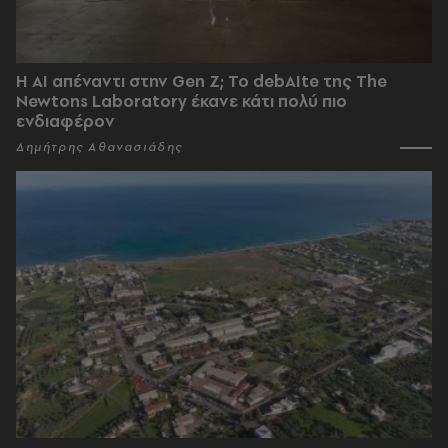
Η AI απέναντι στην Gen Z; Το debAIte της The
Newtons Laboratory έκανε κάτι πολύ πιο
ενδιαφέρον
Δημήτρης Αθανασιάδης