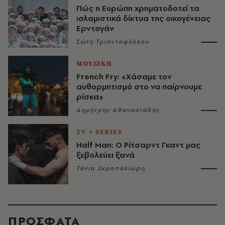
Πώς η Ευρώπη χρηματοδοτεί τα
ισλαμιστικά δίκτυα της οικογένειας
Ερντογάν
Σώτη Τριανταφύλλου
ΜΟΥΣΙΚΗ
French Fry: «Χάσαμε τον
αυθορμητισμό στο να παίρνουμε
ρίσκα»
Δημήτρης Αθανασιάδης
TV + SERIES
Half Man: Ο Ρίτσαρντ Γκαντ μας
ξεβολεύει ξανά
Τάνια Σκραπαλιώρη
ΠΡΟΣΦΑΤΑ