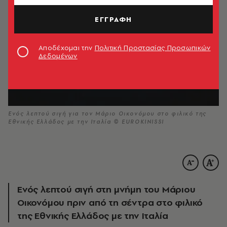
ΕΓΓΡΑΦΗ
Αποδέχομαι την
Πολιτική Προστασίας Προσωπικών
Δεδομένων
Ενός λεπτού σιγή για τον Μάριο Οικονόμου στο φιλικό της
Εθνικής Ελλάδος με την Ιταλία © EUROKINISSI
Ενός λεπτού σιγή στη μνήμη του Μάριου
Οικονόμου πριν από τη σέντρα στο φιλικό
της Εθνικής Ελλάδος με την Ιταλία