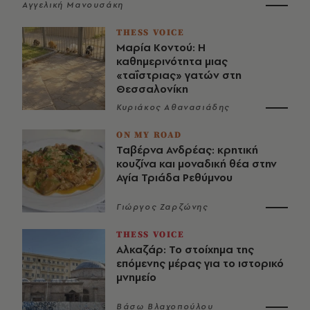
Αγγελική Μανουσάκη
THESS VOICE
Μαρία Κοντού: Η
καθημερινότητα μιας
«ταΐστριας» γατών στη
Θεσσαλονίκη
Κυριάκος Αθανασιάδης
ON MY ROAD
Ταβέρνα Ανδρέας: κρητική
κουζίνα και μοναδική θέα στην
Αγία Τριάδα Ρεθύμνου
Γιώργος Ζαρζώνης
THESS VOICE
Αλκαζάρ: Το στοίχημα της
επόμενης μέρας για το ιστορικό
μνημείο
Βάσω Βλαχοπούλου