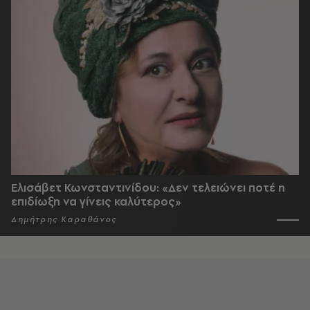
Ελισάβετ Κωνσταντινίδου: «Δεν τελειώνει ποτέ η
επιδίωξη να γίνεις καλύτερος»
Δημήτρης Καραθάνος