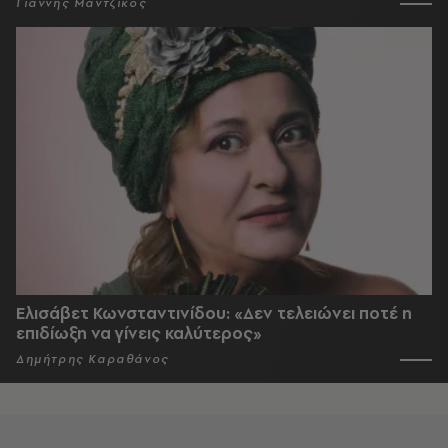
Γιάννης Μαντζίκος
Ελισάβετ Κωνσταντινίδου: «Δεν τελειώνει ποτέ η
επιδίωξη να γίνεις καλύτερος»
Δημήτρης Καραθάνος