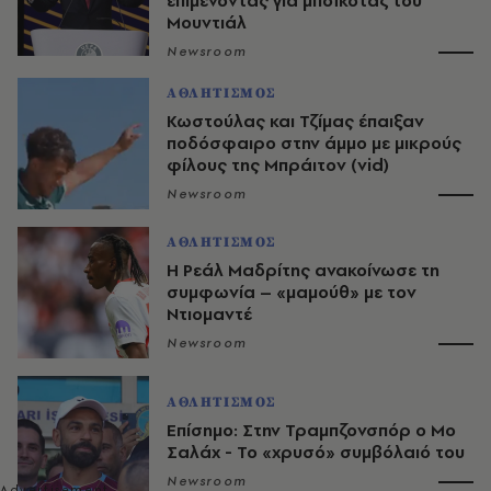
επιμένοντας για μποϊκοτάζ του
Μουντιάλ
Newsroom
ΑΘΛΗΤΙΣΜΟΣ
Κωστούλας και Τζίμας έπαιξαν
ποδόσφαιρο στην άμμο με μικρούς
φίλους της Μπράιτον (vid)
Newsroom
ΑΘΛΗΤΙΣΜΟΣ
Η Ρεάλ Μαδρίτης ανακοίνωσε τη
συμφωνία – «μαμούθ» με τον
Ντιομαντέ
Newsroom
ΑΘΛΗΤΙΣΜΟΣ
Επίσημο: Στην Τραμπζονσπόρ ο Μο
Σαλάχ - Το «χρυσό» συμβόλαιό του
Newsroom