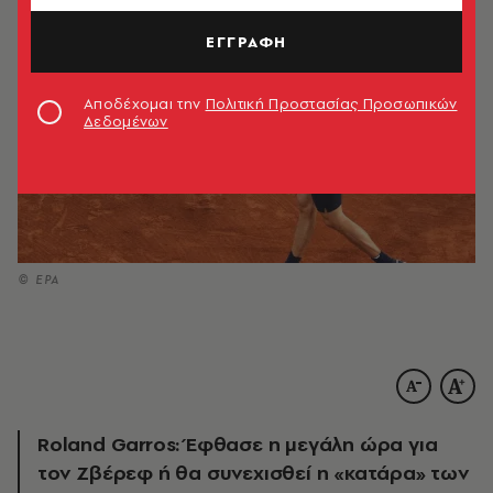
ΕΓΓΡΑΦΗ
Αποδέχομαι την
Πολιτική Προστασίας Προσωπικών
Δεδομένων
© EPA
Roland Garros: Έφθασε η μεγάλη ώρα για
τον Ζβέρεφ ή θα συνεχισθεί η «κατάρα» των