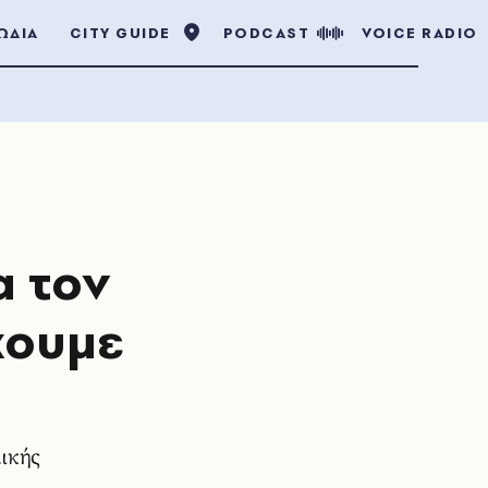
ΩΔΙΑ
CITY GUIDE
PODCAST
VOICE RADIO
α τον
χουμε
λικής