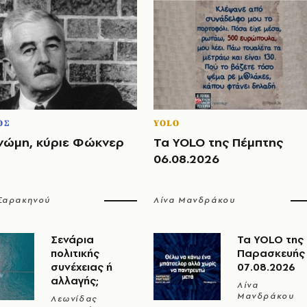
ΟΣ
YOLO
νώμη, κύριε Φώκνερ
Τα YOLO της Πέμπτης
06.08.2026
 Σαρακηνού
Λίνα Μανδράκου
Σενάρια
Τα YOLO της
πολιτικής
Παρασκευής
συνέχειας ή
07.08.2026
αλλαγής;
Λίνα
Μανδράκου
Λεωνίδας