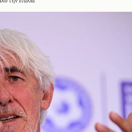
λο την Ιταλία