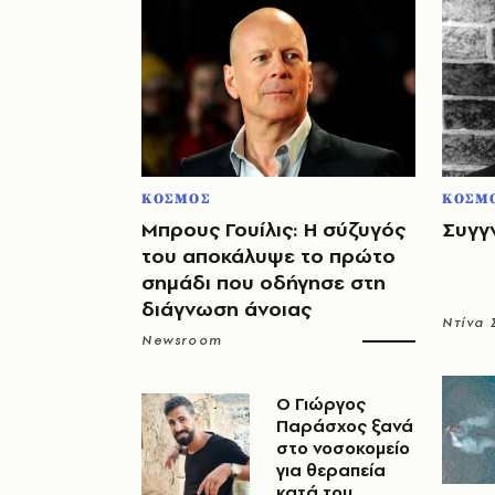
ΚΟΣΜΟΣ
ΚΟΣΜ
Μπρους Γουίλις: Η σύζυγός
Συγγ
του αποκάλυψε το πρώτο
σημάδι που οδήγησε στη
διάγνωση άνοιας
Ντίνα
Newsroom
O Γιώργος
Παράσχος ξανά
στο νοσοκομείο
για θεραπεία
κατά του