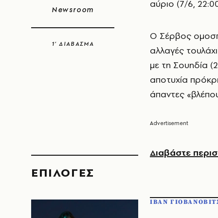
αύριο (7/6, 22:0
Newsroom
Ο Σέρβος ομοσπ
1’ ΔΙΑΒΑΣΜΑ
αλλαγές τουλάχ
με τη Σουηδία (
αποτυχία πρόκρ
άπαντες «βλέπου
Διαβάστε περισ
EΠΙΛΟΓΈΣ
ΙΒΑΝ ΓΙΟΒΑΝΟΒΙΤ