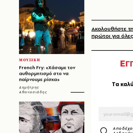
Ακολουθήστε τη
πρώτοι για όλες
Ε
ΜΟΥΣΙΚΗ
Γ
French Fry: «Χάσαμε τον
αυθορμητισμό στο να
παίρνουμε ρίσκα»
Tα καλύ
Δημήτρης
Αθανασιάδης
EMAIL
Αποδέχο