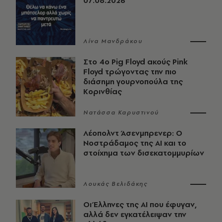
07.08.2026
Λίνα Μανδράκου
Στο 4ο Pig Floyd ακούς Pink
Floyd τρώγοντας την πιο
διάσημη γουρνοπούλα της
Κορινθίας
Νατάσσα Καρυστινού
Λέοπολντ Άσενμπρενερ: Ο
Νοστράδαμος της AI και το
στοίχημα των δισεκατομμυρίων
Λουκάς Βελιδάκης
Οι Έλληνες της ΑΙ που έφυγαν,
αλλά δεν εγκατέλειψαν την