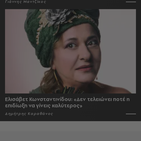
Γιάννης Μαντζίκος
Ελισάβετ Κωνσταντινίδου: «Δεν τελειώνει ποτέ η
επιδίωξη να γίνεις καλύτερος»
Δημήτρης Καραθάνος