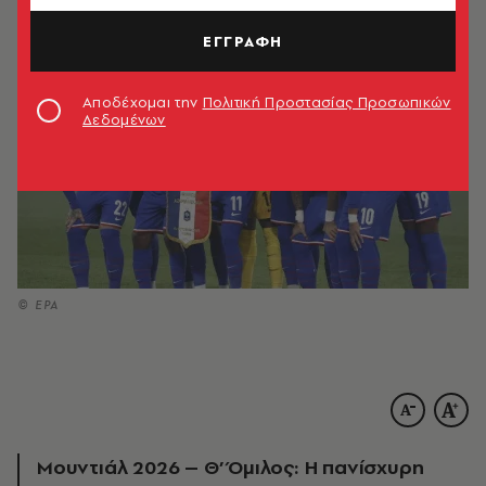
ΕΓΓΡΑΦΗ
Αποδέχομαι την
Πολιτική Προστασίας Προσωπικών
Δεδομένων
© EPA
Μουντιάλ 2026 – Θ’ Όμιλος: Η πανίσχυρη