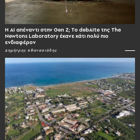
Η AI απέναντι στην Gen Z; Το debAIte της The
Newtons Laboratory έκανε κάτι πολύ πιο
ενδιαφέρον
Δημήτρης Αθανασιάδης