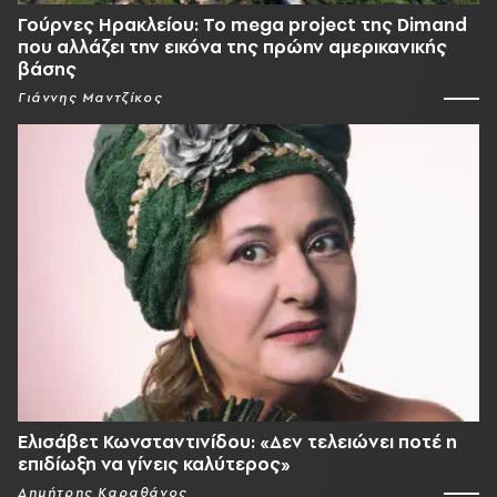
Γούρνες Ηρακλείου: To mega project της Dimand
που αλλάζει την εικόνα της πρώην αμερικανικής
βάσης
Γιάννης Μαντζίκος
Ελισάβετ Κωνσταντινίδου: «Δεν τελειώνει ποτέ η
επιδίωξη να γίνεις καλύτερος»
Δημήτρης Καραθάνος