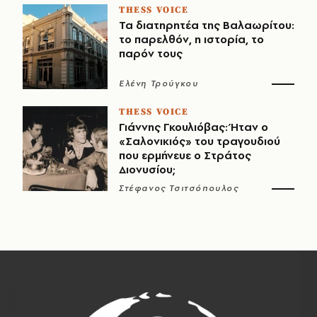
THESS VOICE
Τα διατηρητέα της Βαλαωρίτου:
το παρελθόν, η ιστορία, το
παρόν τους
Ελένη Τρούγκου
THESS VOICE
Γιάννης Γκουλιόβας: Ήταν ο
«Σαλονικιός» του τραγουδιού
που ερμήνευε ο Στράτος
Διονυσίου;
Στέφανος Τσιτσόπουλος