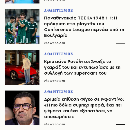
ΑΘΛΗΤΙΣΜΟΣ
Παναθηναϊκός-ΤΣΣΚΑ 1948 1-1: Η
πρόκριση στα playoffs του
Conference League περνάει από τη
Βουλγαρία
Newsroom
ΑΘΛΗΤΙΣΜΟΣ
Κριστιάνο Ρονάλντο: Άνοιξε το
γκαράζ του και εντυπωσίασε με τη
συλλογή των supercars του
Newsroom
ΑΘΛΗΤΙΣΜΟΣ
Δριμεία επίθεση Φίγκο σε Ινφαντίνο:
«Η πιο δόλια συμπεριφορά, έχει πει
ψέματα και έχει εξαπατήσει, να
αποχωρήσει»
Newsroom