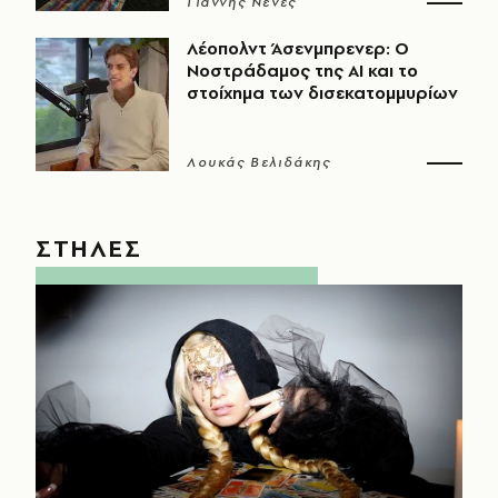
Γιάννης Νένες
Λέοπολντ Άσενμπρενερ: Ο
Νοστράδαμος της AI και το
στοίχημα των δισεκατομμυρίων
Λουκάς Βελιδάκης
ΣΤΗΛΕΣ