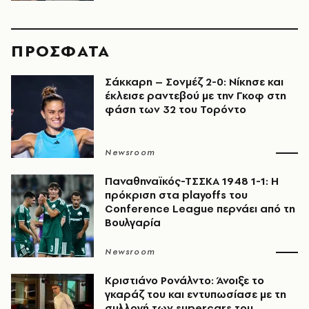
ΠΡΟΣΦΑΤΑ
Σάκκαρη – Σονμέζ 2-0: Νίκησε και
έκλεισε ραντεβού με την Γκοφ στη
φάση των 32 του Τορόντο
Newsroom
Παναθηναϊκός-ΤΣΣΚΑ 1948 1-1: Η
πρόκριση στα playoffs του
Conference League περνάει από τη
Βουλγαρία
Newsroom
Κριστιάνο Ρονάλντο: Άνοιξε το
γκαράζ του και εντυπωσίασε με τη
συλλογή των supercars του