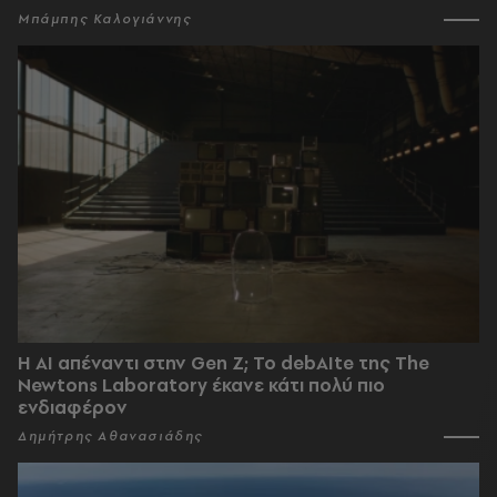
Μπάμπης Καλογιάννης
Η AI απέναντι στην Gen Z; Το debAIte της The
Newtons Laboratory έκανε κάτι πολύ πιο
ενδιαφέρον
Δημήτρης Αθανασιάδης