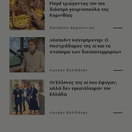
Floyd τρώγοντας την πιο
διάσημη γουρνοπούλα της
Κορινθίας
Νατάσσα Καρυστινού
Λέοπολντ Άσενμπρενερ: Ο
Νοστράδαμος της AI και το
στοίχημα των δισεκατομμυρίων
Λουκάς Βελιδάκης
Οι Έλληνες της ΑΙ που έφυγαν,
αλλά δεν εγκατέλειψαν την
Ελλάδα
Λουκάς Βελιδάκης