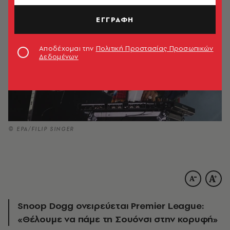
ΕΓΓΡΑΦΗ
Αποδέχομαι την
Πολιτική Προστασίας Προσωπικών
Δεδομένων
© EPA/FILIP SINGER
Snoop Dogg ονειρεύεται Premier League:
«Θέλουμε να πάμε τη Σουόνσι στην κορυφή»