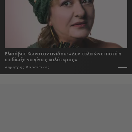
Ελισάβετ Κωνσταντινίδου: «Δεν τελειώνει ποτέ η
επιδίωξη να γίνεις καλύτερος»
Δημήτρης Καραθάνος