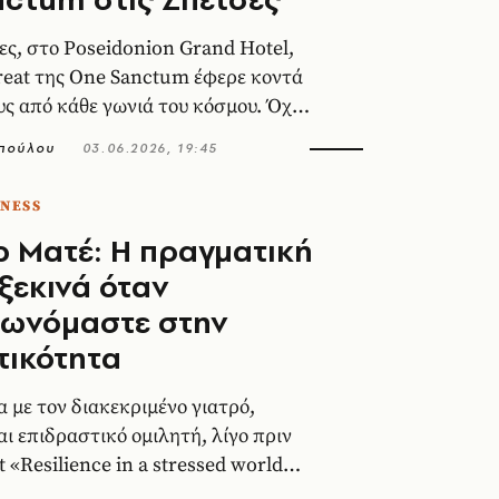
ρες, στο Poseidonion Grand Hotel,
reat της One Sanctum έφερε κοντά
ς από κάθε γωνιά του κόσμου. Όχι
, αλλά ένα μικρό, προσωρινό
πούλου
03.06.2026, 19:45
.
TNESS
 Ματέ: Η πραγματική
ξεκινά όταν
ιωνόμαστε στην
τικότητα
α με τον διακεκριμένο γιατρό,
ι επιδραστικό ομιλητή, λίγο πριν
t «Resilience in a stressed world»