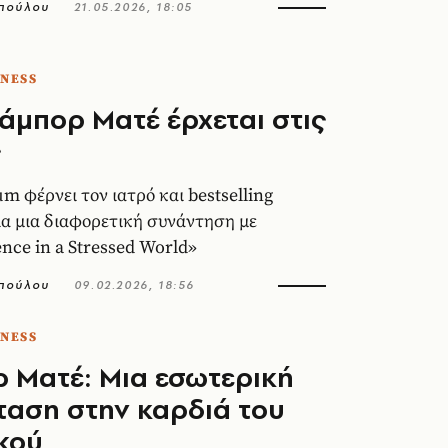
πούλου
21.05.2026, 18:05
TNESS
κάμπορ Ματέ έρχεται στις
ς
m φέρνει τον ιατρό και bestselling
α μια διαφορετική συνάντηση με
ence in a Stressed World»
πούλου
09.02.2026, 18:56
TNESS
 Ματέ: Μια εσωτερική
αση στην καρδιά του
κού