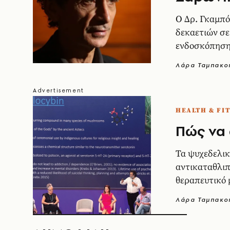
Ο Δρ. Γκαμπό
δεκαετιών σε
ενδοσκόπηση
Λάρα Ταμπακο
HEALTH & FI
Πώς να 
Τα ψυχεδελικ
αντικαταθλιπ
θεραπευτικό μ
άνθρωποι έχο
Λάρα Ταμπακο
κατάθλιψη κα