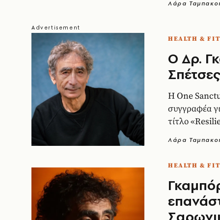
Λάρα Ταμπακο
HEALTH & FI
Ο Δρ. Γ
Σπέτσε
Η One Sanctu
συγγραφέα γι
τίτλο «Resili
Λάρα Ταμπακο
HEALTH & FI
Γκαμπόρ
επανάστ
Σαρωνι