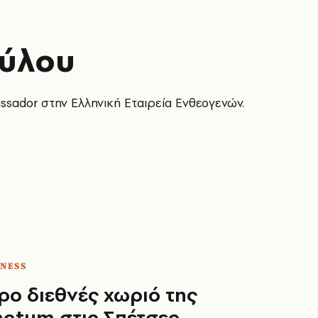
ύλου
ador στην Ελληνική Εταιρεία Ενθεογενών.
TNESS
ρο διεθνές χωριό της
ctum στις Σπέτσες