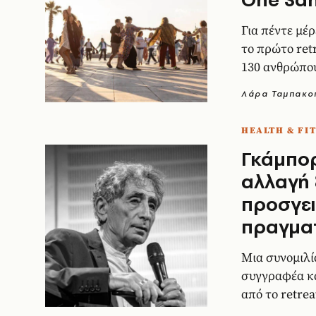
Για πέντε μέ
το πρώτο ret
130 ανθρώπου
ένα συνέδριο
Λάρα Ταμπακο
διεθνές χωριό
HEALTH & FI
Γκάμπορ
αλλαγή 
προσγε
πραγμα
Μια συνομιλί
συγγραφέα κα
από το retrea
στις Σπέτσες