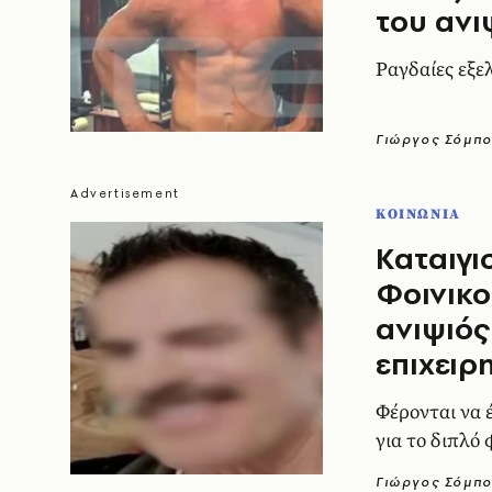
του ανι
Ραγδαίες εξε
Γιώργος Σόμπ
ΚΟΙΝΩΝΙΑ
Καταιγισ
Φοινικ
ανιψιός
επιχειρ
Φέρονται να 
για το διπλό 
Γιώργος Σόμπ