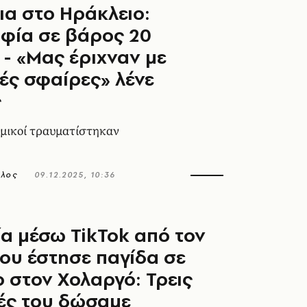
ια στο Ηράκλειο:
φία σε βάρος 20
- «Μας έριχναν με
ές σφαίρες» λένε
ς
μικοί τραυματίστηκαν
ολος
09.12.2025, 10:36
α μέσω TikTok από τον
ου έστησε παγίδα σε
 στον Χολαργό: Τρεις
ές του δώσαμε