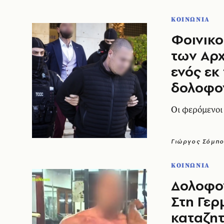
ΚΟΙΝΩΝΙΑ
Φοινικο
των Αρχ
ενός εκ
δολοφο
Οι φερόμενοι
Γιώργος Σόμπ
ΚΟΙΝΩΝΙΑ
Δολοφον
Στη Γερ
καταζητ