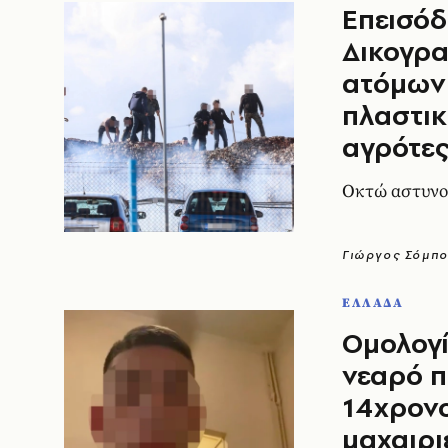
Επεισόδ
Δικογρα
ατόμων 
πλαστικ
αγρότε
Οκτώ αστυνο
Γιώργος Σόμπ
ΕΛΛΑΔΑ
Ομολογί
νεαρό π
14χρονο
μαχαιρι