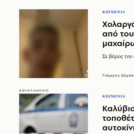
ΚΟΙΝΩΝΙΑ
Χολαργό
από του
μαχαίρ
Σε βάρος του
Γιώργος Σόμπ
ΚΟΙΝΩΝΙΑ
Καλύβια
τοποθέ
αυτοκίν