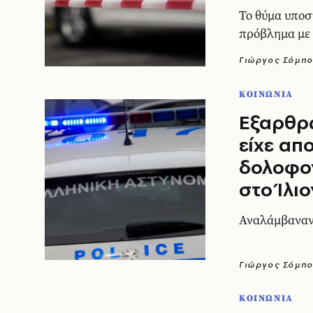
Το θύμα υποστ
πρόβλημα με
Γιώργος Σόμπ
ΚΟΙΝΩΝΙΑ
Εξαρθρ
είχε απ
δολοφον
στο Ίλιο
Αναλάμβαναν
Γιώργος Σόμπ
ΚΟΙΝΩΝΙΑ