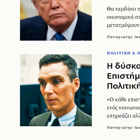
Θα κερδίσει 
οικονομικά σ
μετατρέψουν 
Παναγιώτης Ι
ΠΟΛΙΤΙΚΗ & 
Η δύσκο
Επιστήμ
Πολιτικ
«Ο κάθε επιστ
ενός κοινωνι
επηρεάζει αλ
του»
Παναγιώτης Ι