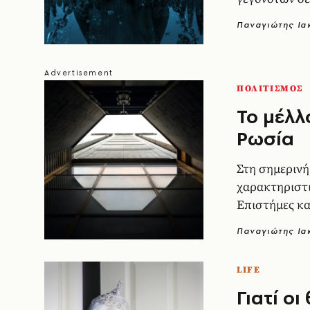
Δημοκρατία, 
Παναγιώτης Ι
ΠΟΛΙΤΙΣΜΟΣ
To μέλλ
Ρωσία
Στη σημερινή
χαρακτηριστι
Επιστήμες κα
οπισθοδρόμησ
Παναγιώτης Ι
LIFE
Γιατί ο