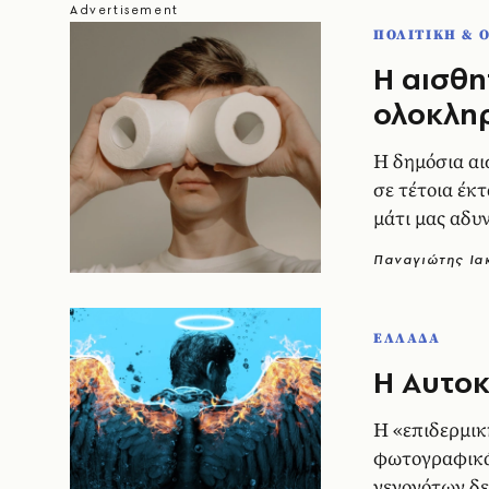
ΠΟΛΙΤΙΚΗ & 
Η αισθη
ολοκλη
Η δημόσια αι
σε τέτοια έκ
μάτι μας αδυν
διαφορά
Παναγιώτης Ι
ΕΛΛΑΔΑ
H Αυτοκ
Η «επιδερμικ
φωτογραφικά
γεγονότων δεν