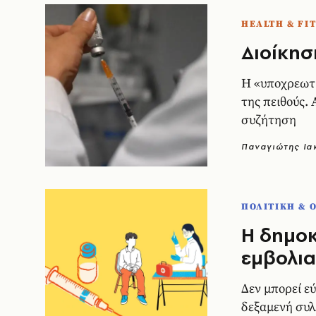
HEALTH & FI
Διοίκησ
Η «υποχρεωτι
της πειθούς.
συζήτηση
Παναγιώτης Ι
ΠΟΛΙΤΙΚΗ & 
Η δημοκ
εμβολι
Δεν μπορεί ε
δεξαμενή συ