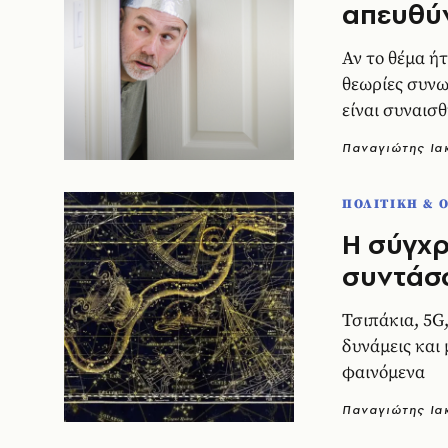
απευθύ
Αν το θέμα ή
θεωρίες συνω
είναι συναισ
Παναγιώτης Ι
ΠΟΛΙΤΙΚΗ & 
Η σύγχρ
συντάσσ
Τσιπάκια, 5G,
δυνάμεις και 
φαινόμενα
Παναγιώτης Ι