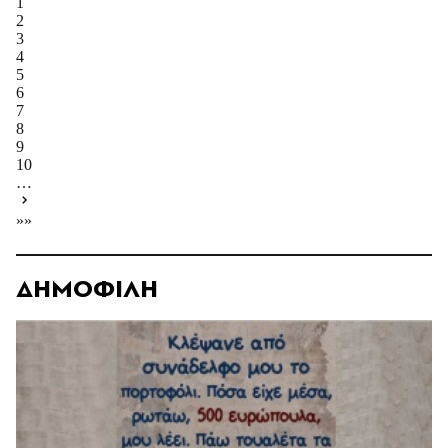
1
2
3
4
5
6
7
8
9
10
…
»»
ΔΗΜΟΦΙΛΗ