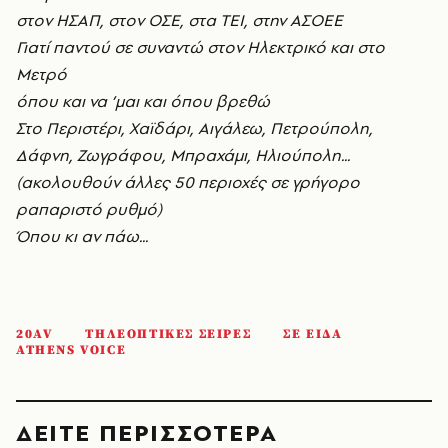
στον H
ΣA
Π, στον O
ΣE
, στα TEI
, στην AΣOEE
Γιατί παντού σε συναντώ στον Hλεκτρικό και στο
Mετρό
όπου και να ’μαι και όπου βρεθώ
Στο Περιστέρι, X
αϊδάρι, Aιγάλεω, Πετρούπολη,
Δάφνη, Z
ωγράφου, Mπραχάμι, Hλιούπολη...
(ακολουθούν άλλες 50 περιοχές σε γρήγορο
ραπαριστό ρυθμό)
Όπου κι αν πάω...
20AV
ΤΗΛΕΟΠΤΙΚΕΣ ΣΕΙΡΕΣ
ΣΕ ΕΙΔΑ
ATHENS VOICE
ΔΕΙΤΕ ΠΕΡΙΣΣΟΤΕΡΑ