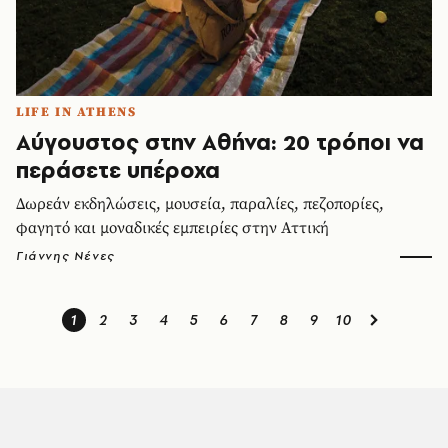
LIFE IN ATHENS
Αύγουστος στην Αθήνα: 20 τρόποι να
περάσετε υπέροχα
Δωρεάν εκδηλώσεις, μουσεία, παραλίες, πεζοπορίες,
φαγητό και μοναδικές εμπειρίες στην Αττική
Γιάννης Νένες
1
2
3
4
5
6
7
8
9
10