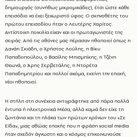
δημιουργός (συνήθως μικρομικάδες), έτσι ώστε κάθε
επεισόδιο να έχει ξεχωριστό ύφος. Ο σκηνοθέτης του
πρώτου επεισοδίου ήταν ο Λευτέρης Χαρίτος.
Αντίστοιχη ποικιλία είχαν και οι πρωταγωνιστές της
σειράς. Από τις οθόνες μας πέρασαν ηθοποιοί όπως η
Δανάη Σκιάδη, ο Χρήστος Λούλης, η Βίκυ
Παπαδοπούλου, ο Βασίλης Μπισμπίκης, η Τζένη
Θεωνά, ο Άρης Σερβετάλης, η Ντορέτα
Παπαδημητρίου και πολλοί ακόμα, εκείνη την εποχή,
νέοι ηθοποιοί.
Η στήλη στη συνέχεια αντιγράφτηκε από πάρα πολλά
έντυπα ή ηλεκτρονικά Μέσα, αλλά καμιά δεν είχε τη
ζωντάνια και τη πλάκα των πρώτων χρόνων του «Σε
Είδα», μιας αθώας εποχής που η φράση social media
ήταν σχεδόν άγνωστη και ο κόσμος επικοινωνούσε