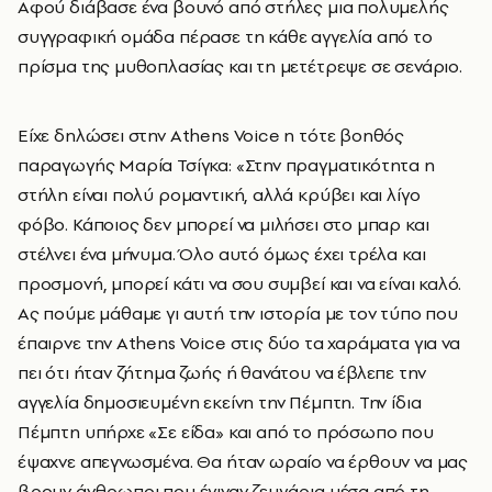
Αφού διάβασε ένα βουνό από στήλες μια πολυμελής
συγγραφική ομάδα πέρασε τη κάθε αγγελία από το
πρίσμα της μυθοπλασίας και τη μετέτρεψε σε σενάριο.
Είχε δηλώσει στην Athens Voice η τότε βοηθός
παραγωγής Μαρία Τσίγκα: «Στην πραγματικότητα η
στήλη είναι πολύ ρομαντική, αλλά κρύβει και λίγο
φόβο. Κάποιος δεν μπορεί να μιλήσει στο μπαρ και
στέλνει ένα μήνυμα. Όλο αυτό όμως έχει τρέλα και
προσμονή, μπορεί κάτι να σου συμβεί και να είναι καλό.
Ας πούμε μάθαμε γι αυτή την ιστορία με τον τύπο που
έπαιρνε την Athens Voice στις δύο τα χαράματα για να
πει ότι ήταν ζήτημα ζωής ή θανάτου να έβλεπε την
αγγελία δημοσιευμένη εκείνη την Πέμπτη. Την ίδια
Πέμπτη υπήρχε «Σε είδα» και από το πρόσωπο που
έψαχνε απεγνωσμένα. Θα ήταν ωραίο να έρθουν να μας
βρουν άνθρωποι που έγιναν ζευγάρια μέσα από τη