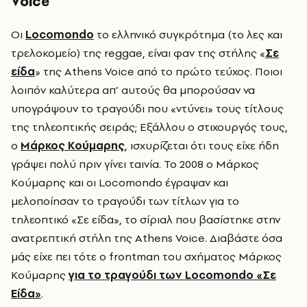
Voice
Oι
Locomondo
τo ελληνικό συγκρότημα (το λες και
τρελοκομείο) της reggae, είναι φαν της στήλης «
Σε
είδα
» της Athens Voice από το πρώτο τεύχος. Ποιοι
λοιπόν καλύτερα απ’ αυτούς θα μπορούσαν να
υπογράψουν το τραγούδι που «ντύνει» τους τίτλους
της τηλεοπτικής σειράς; Eξάλλου ο στιχουργός τους,
ο
Mάρκος Kούμαρης
, ισχυρίζεται ότι τους είχε ήδη
γράψει πολύ πριν γίνει ταινία.
To 2008 o Μάρκος
Κούμαρης και οι Locomondo έγραψαν και
μελοποίησαν το τραγούδι των τίτλων για το
τηλεοπτικό «Σε είδα», το σίριαλ που βασίστηκε στην
ανατρεπτική στήλη της Athens Voice. Διαβάστε όσα
μάς είχε πει τότε ο frontman του σχήματος Μάρκος
Κούμαρης
για το τραγούδι των Locomondo
«Σε
Είδα»
.