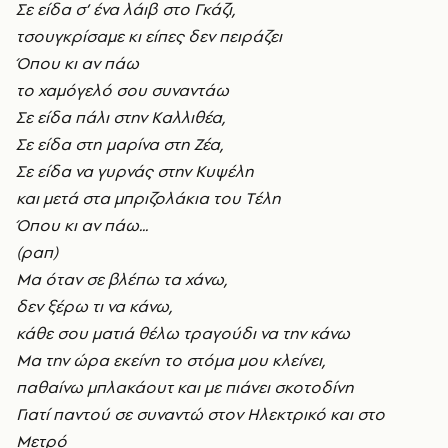
Σε είδα σ’ ένα λάιβ στο Γκάζι,
τσουγκρίσαμε κι είπες δεν πειράζει
Όπου κι αν πάω
το χαμόγελό σου συναντάω
Σε είδα πάλι στην Kαλλιθέα,
Σε είδα στη μαρίνα στη Zέα,
Σε είδα να γυρνάς στην Kυψέλη
και μετά στα μπριζολάκια του Tέλη
Όπου κι αν πάω...
(ραπ)
Mα όταν σε βλέπω τα χάνω,
δεν ξέρω τι να κάνω,
κάθε σου ματιά θέλω τραγούδι να την κάνω
Mα την ώρα εκείνη το στόμα μου κλείνει,
παθαίνω μπλακάουτ και με πιάνει σκοτοδίνη
Γιατί παντού σε συναντώ στον H
λεκτρικό και στο
Mετρό