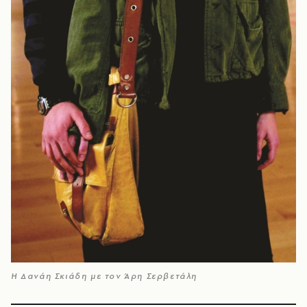
Η Δανάη Σκιάδη με τον Άρη Σερβετάλη