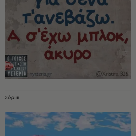
Σόριιιι