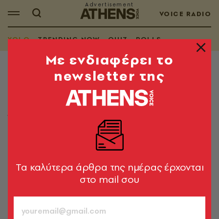
VOICE RADIO
YOLO
TRENDING NOW
QUIZ
POLLS
Mε ενδιαφέρει το
newsletter της
YOLO
Τα YOLO της Τετάρτης 10.06.2026
Όσα μας έφτιαξαν τη διάθεση στο ίντερνετ
Λίνα Μανδράκου
10.06.2026, 06:00
1’ ΔΙΑΒΑΣΜΑ
Tα καλύτερα άρθρα της ημέρας έρχονται
στο mail σου