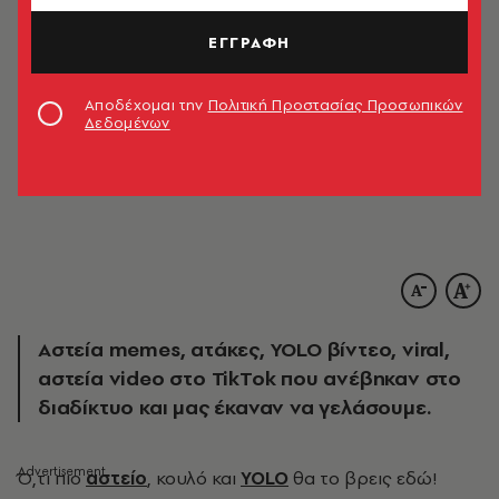
ΕΓΓΡΑΦΗ
Αποδέχομαι την
Πολιτική Προστασίας Προσωπικών
Δεδομένων
Αστεία memes, ατάκες, YOLO βίντεο, viral,
αστεία video στο TikTok που ανέβηκαν στο
διαδίκτυο και μας έκαναν να γελάσουμε.
Ό
,τι πιο
αστείο
, κουλό και
YOLO
θα το βρεις εδώ!