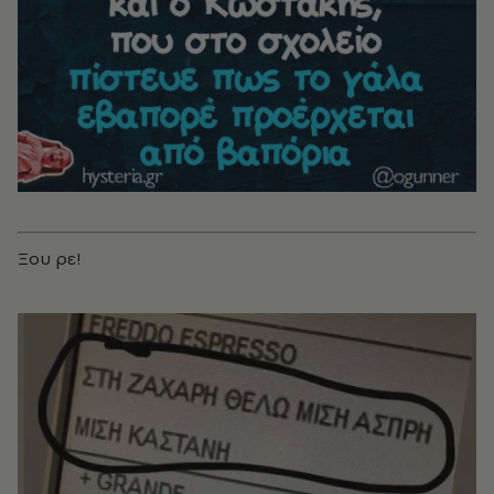
Ξου ρε!