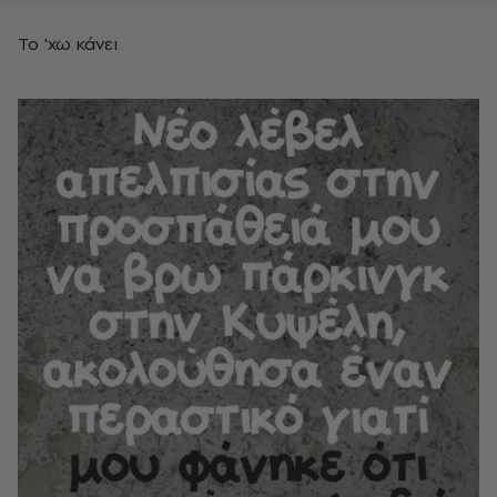
Το 'χω κάνει