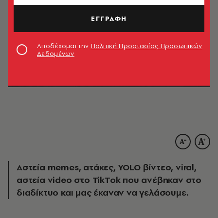
ΕΓΓΡΑΦΗ
Αποδέχομαι την
Πολιτική Προστασίας Προσωπικών
Δεδομένων
Αστεία memes, ατάκες, YOLO βίντεο, viral,
αστεία video στο TikTok που ανέβηκαν στο
διαδίκτυο και μας έκαναν να γελάσουμε.