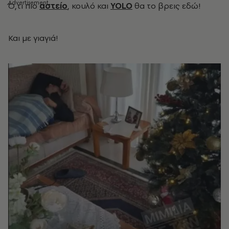
Ό
,τι πιο
αστείο
, κουλό και
YOLO
θα το βρεις εδώ!
Και με γιαγιά!