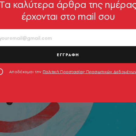
Tα καλύτερα άρθρα της ημέρα
έρχονται στο mail σου
ΕΓΓΡΑΦΗ
Αποδέχομαι την
Πολιτική Προστασίας Προσωπικών Δεδομένω