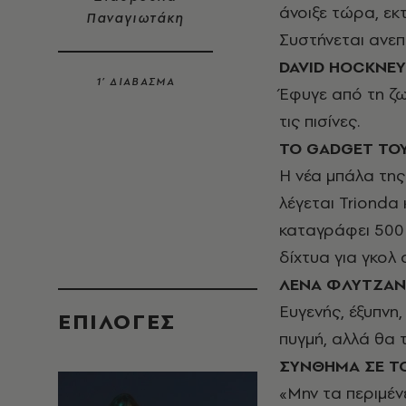
άνοιξε τώρα, εκ
Παναγιωτάκη
Συστήνεται ανεπ
DAVID
HOCKNEY
1’ ΔΙΑΒΑΣΜΑ
Έφυγε από τη ζω
τις πισίνες.
ΤΟ
GADGET
ΤΟΥ
Η νέα μπάλα της
λέγεται Trionda
καταγράφει 500 
δίχτυα για γκολ 
ΛΕΝΑ ΦΛΥΤΖΑ
Ευγενής, έξυπνη,
EΠΙΛΟΓΈΣ
πυγμή, αλλά θα 
ΣΥΝΘΗΜΑ ΣΕ Τ
«Μην τα περιμέν