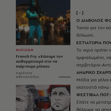
[ - ]
Ο ΔΙΑΒΟΛΟΣ Φ
Ταινία για τον 
δήλωση.
ΕΣΤΙΑΤΟΡΙΑ ΠΟ
Το νερό πρέπει 
ΜΟΥΣΙΚΗ
French Fry: «Χάσαμε τον
εμφιαλωμένο, να
αυθορμητισμό στο να
σερβιτόροι-Αντο
παίρνουμε ρίσκα»
ΑΝΔΡΙΚΟ ΣΚΑΡΠ
Δημήτρης
Αθανασιάδης
Μόδα για γέλια κ
εκατοστά πάνω 
ΦΕΣΤΙΒΑΛ ΠΟΤ-
Ελάτε να μετατ
θέλουμε να απο