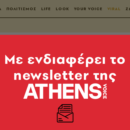
Α
ΠΟΛΙΤΙΣΜΟΣ
LIFE
LOOK
YOUR VOICE
VIRAL
Ζ
Mε ενδιαφέρει το
newsletter της
λαμπ της Αθηναϊκής
μπόμπα και μηδέν λι
υρούλα Παναγιωτάκη