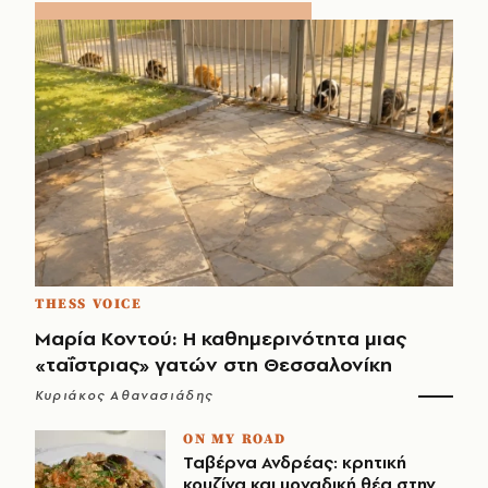
THESS VOICE
Μαρία Κοντού: Η καθημερινότητα μιας
«ταΐστριας» γατών στη Θεσσαλονίκη
Κυριάκος Αθανασιάδης
ON MY ROAD
Ταβέρνα Ανδρέας: κρητική
κουζίνα και μοναδική θέα στην