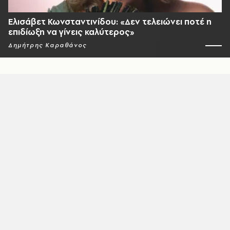
Ελισάβετ Κωνσταντινίδου: «Δεν τελειώνει ποτέ η
επιδίωξη να γίνεις καλύτερος»
Δημήτρης Καραθάνος