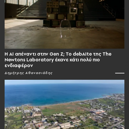
Η AI απέναντι στην Gen Z; Το debAIte της The
Newtons Laboratory έκανε κάτι πολύ πιο
ενδιαφέρον
Δημήτρης Αθανασιάδης