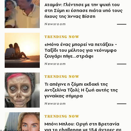
Αταμάν: Γλέντησε με την ψυχή του
στη Σύμη κι έσπασε πιάτα υπό τους
ήχους της Άννας Βίσση
Newsroom
TRENDING NOW
«Μόνο ένας μπορεί να πετάξει» -
Ταξίδι του μέλιτος για νεόνυμφο
ζευγάρι πήγε...στράφι
Newsroom
TRENDING NOW
Τι απέγινε η ζόμπι εκδοχή της
Αντζελίνα Τζολί; Η ζωή αυτής της
γυναίκας σήμερα
Newsroom
TRENDING NOW
Μπόνι Μπλου: Οργή στη Βρετανία
για το challenge με 154 άντρες σε