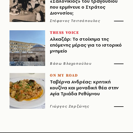
«Σαλονικιός» του τραγουδιού
που ερμήνευε ο Στράτος
Διονυσίου;
Στέφανος Τσιτσόπουλος
THESS VOICE
Αλκαζάρ: Το στοίχημα της
επόμενης μέρας για το ιστορικό
μνημείο
Βάσω Βλαχοπούλου
ON MY ROAD
Ταβέρνα Ανδρέας: κρητική
κουζίνα και μοναδική θέα στην
Αγία Τριάδα Ρεθύμνου
Γιώργος Ζαρζώνης