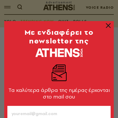
VOICE RADIO
YOLO
TRENDING NOW
QUIZ
POLLS
Mε ενδιαφέρει το
newsletter της
TRENDING NOW
MrBeast: Το μυστικό πίσω από τα
βίντεο με πάνω από 100 εκατ.
προβολές
Ο διάσημος YouTuber αποκαλύπτει τη στρατηγική
που τον έκανε τον πιο επιτυχημένο δημιουργό
Tα καλύτερα άρθρα της ημέρας έρχονται
περιεχομένου στον κόσμο
στο mail σου
Newsroom
12.05.2026, 15:55
1’ ΔΙΑΒΑΣΜΑ