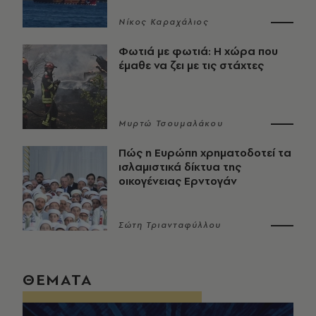
Νίκος Καραχάλιος
Φωτιά με φωτιά: Η χώρα που
έμαθε να ζει με τις στάχτες
Μυρτώ Τσουμαλάκου
Πώς η Ευρώπη χρηματοδοτεί τα
ισλαμιστικά δίκτυα της
οικογένειας Ερντογάν
Σώτη Τριανταφύλλου
ΘΕΜΑΤΑ