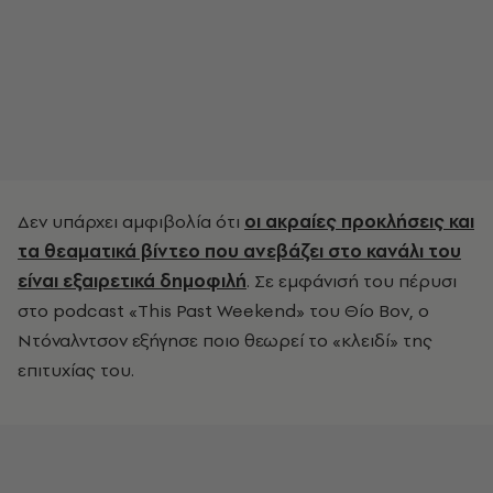
Δεν υπάρχει αμφιβολία ότι
οι ακραίες προκλήσεις και
τα θεαματικά βίντεο που ανεβάζει στο κανάλι του
είναι εξαιρετικά δημοφιλή
. Σε εμφάνισή του πέρυσι
στο podcast «This Past Weekend» του Θίο Βον, ο
Ντόναλντσον εξήγησε ποιο θεωρεί το «κλειδί» της
επιτυχίας του.