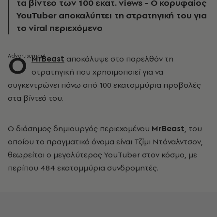
τα βίντεο των 100 εκατ. views - Ο κορυφαίος
YouTuber αποκαλύπτει τη στρατηγική του για
το viral περιεχόμενο
Ο
MrBeast
αποκάλυψε στο παρελθόν τη
στρατηγική που χρησιμοποιεί για να
συγκεντρώνει πάνω από 100 εκατομμύρια προβολές
στα βίντεό του.
Ο διάσημος δημιουργός περιεχομένου
MrBeast
, του
οποίου το πραγματικό όνομα είναι Τζίμι Ντόναλντσον,
θεωρείται ο μεγαλύτερος YouTuber στον κόσμο, με
περίπου 484 εκατομμύρια συνδρομητές.