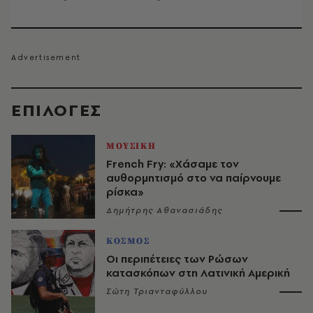
EΠΙΛΟΓΈΣ
ΜΟΥΣΙΚΗ
French Fry: «Χάσαμε τον
αυθορμητισμό στο να παίρνουμε
ρίσκα»
Δημήτρης Αθανασιάδης
ΚΟΣΜΟΣ
Οι περιπέτειες των Ρώσων
κατασκόπων στη Λατινική Αμερική
Σώτη Τριανταφύλλου