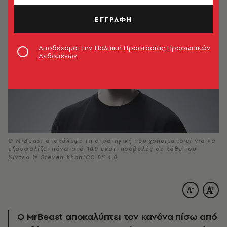
ΕΓΓΡΑΦΗ
Αποδέχομαι την
Πολιτική Προστασίας Προσωπικών
Δεδομένων
Ο MrBeast αποκάλυψε τη στρατηγική που χρησιμοποιεί για να
εξασφαλίζει πάνω από 100 εκατ. προβολές σε κάθε του
βίντεο © Steven Khan/CC BY 4.0
Ο MrBeast αποκαλύπτει τον κανόνα πίσω από