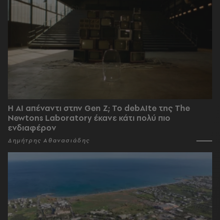
Η AI απέναντι στην Gen Z; Το debAIte της The
Newtons Laboratory έκανε κάτι πολύ πιο
ενδιαφέρον
Δημήτρης Αθανασιάδης