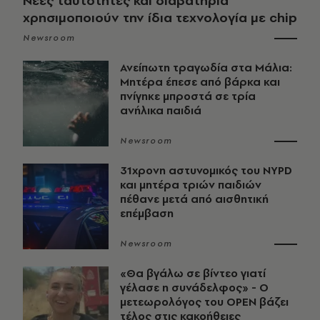
Νέες ταυτότητες και διαβατήρια
χρησιμοποιούν την ίδια τεχνολογία με chip
Newsroom
Ανείπωτη τραγωδία στα Μάλια:
Μητέρα έπεσε από βάρκα και
πνίγηκε μπροστά σε τρία
ανήλικα παιδιά
Newsroom
31χρονη αστυνομικός του NYPD
και μητέρα τριών παιδιών
πέθανε μετά από αισθητική
επέμβαση
Newsroom
«Θα βγάλω σε βίντεο γιατί
γέλασε η συνάδελφος» - Ο
μετεωρολόγος του OPEN βάζει
τέλος στις κακοήθειες