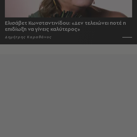
Ελισάβετ Κωνσταντινίδου: «Δεν τελειώνει ποτέ η
επιδίωξη να γίνεις καλύτερος»
Δημήτρης Καραθάνος