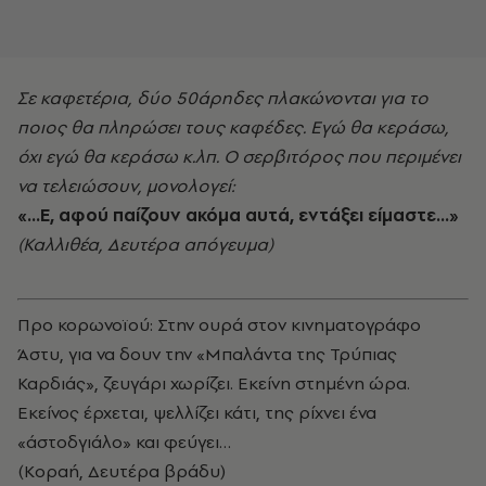
Σε καφετέρια, δύο 50άρηδες πλακώνονται για το
ποιος θα πληρώσει τους καφέδες. Εγώ θα κεράσω,
όχι εγώ θα κεράσω κ.λπ. Ο σερβιτόρος που περιμένει
να τελειώσουν, μονολογεί:
«...Ε, αφού παίζουν ακόμα αυτά, εντάξει είμαστε...»
(Καλλιθέα, Δευτέρα απόγευμα)
Προ κορωνοϊού: Στην ουρά στον κινηματογράφο
Άστυ, για να δουν την «Μπαλάντα της Τρύπιας
Καρδιάς», ζευγάρι χωρίζει. Εκείνη στημένη ώρα.
Εκείνος έρχεται, ψελλίζει κάτι, της ρίχνει ένα
«άστοδγιάλο» και φεύγει…
(Κοραή, Δευτέρα βράδυ)