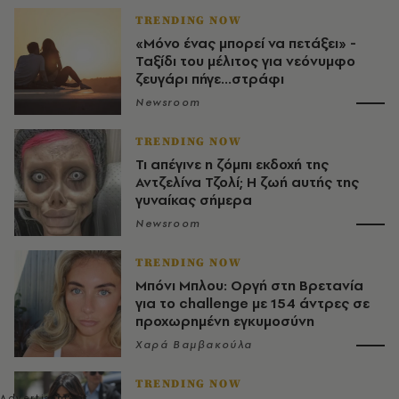
TRENDING NOW
«Μόνο ένας μπορεί να πετάξει» -
Ταξίδι του μέλιτος για νεόνυμφο
ζευγάρι πήγε...στράφι
Newsroom
TRENDING NOW
Τι απέγινε η ζόμπι εκδοχή της
Αντζελίνα Τζολί; Η ζωή αυτής της
γυναίκας σήμερα
Newsroom
TRENDING NOW
Μπόνι Μπλου: Οργή στη Βρετανία
για το challenge με 154 άντρες σε
προχωρημένη εγκυμοσύνη
Χαρά Βαμβακούλα
TRENDING NOW