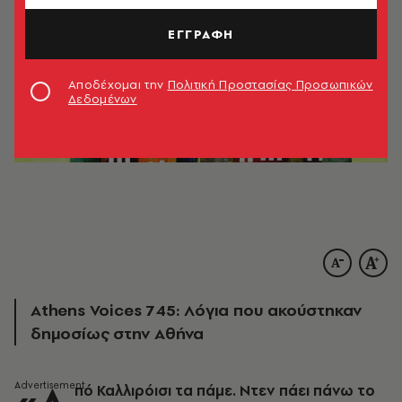
ΕΓΓΡΑΦΗ
Αποδέχομαι την
Πολιτική Προστασίας Προσωπικών
Δεδομένων
Athens Voices 745: Λόγια που ακούστηκαν
δημοσίως στην Αθήνα
πό Καλλιρόισι τα πάμε. Ντεν πάει πάνω το