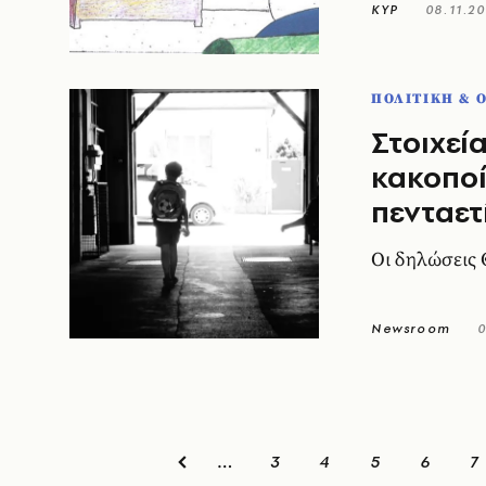
ΚΥΡ
08.11.20
ΠΟΛΙΤΙΚΗ & 
Στοιχεία
κακοποί
πενταετ
Οι δηλώσεις 
Newsroom
0
3
4
5
6
7
…