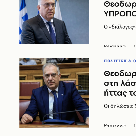
Θεοδωρι
ΥΠΡΟΠ
Ο «διάλογος»
Newsroom
1
ΠΟΛΙΤΙΚΗ & 
Θεοδωρι
στη λάσ
ήττας τ
Οι δηλώσεις
Newsroom
1