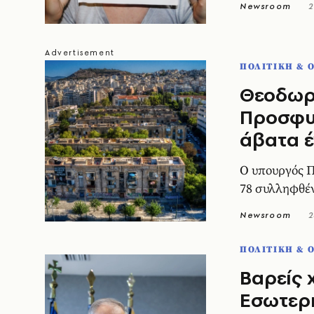
Newsroom
2
ΠΟΛΙΤΙΚΗ & 
Θεοδωρι
Προσφυγ
άβατα έ
Ο υπουργός Π
78 συλληφθέν
Newsroom
2
ΠΟΛΙΤΙΚΗ & 
Βαρείς 
Εσωτερι