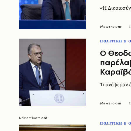
«Η Δικαιοσύνη
Newsroom
1
ΠΟΛΙΤΙΚΗ & 
Ο Θεοδω
παρέλαβ
Καραϊβ
Τι ανέφεραν 
Newsroom
1
ΠΟΛΙΤΙΚΗ & 