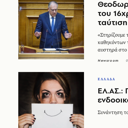
Θεοδωρι
του 16χ
ταύτιση
«Στηρίζουμε 
καθηκόντων τ
αυστηρά στο 
Newsroom
0
ΕΛΛΑΔΑ
ΕΛ.ΑΣ.:
ενδοοικ
Συνάντηση το