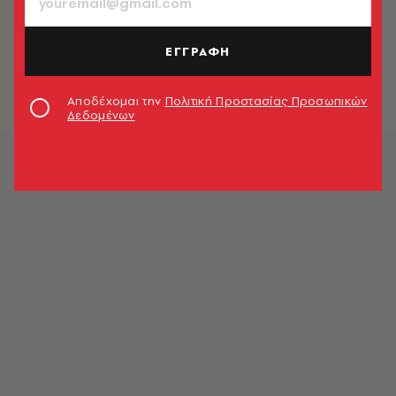
LIFE IN ATHENS
Τα EDEN Sundays επιστρέφουν για
να χορέψουν τις Κυριακές μας
ΕΓΓΡΑΦΗ
Τάνια Σκραπαλιώρη
Αποδέχομαι την
Πολιτική Προστασίας Προσωπικών
Δεδομένων