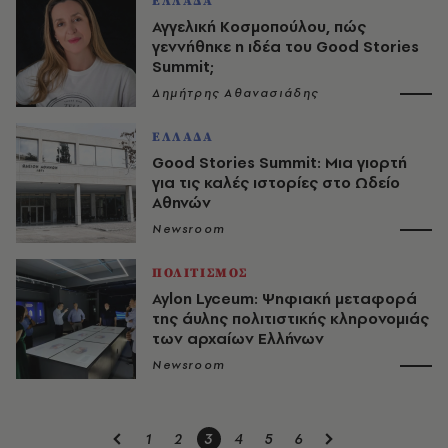
ΕΛΛΑΔΑ
Αγγελική Κοσμοπούλου, πώς
γεννήθηκε η ιδέα του Good Stories
Summit;
Δημήτρης Αθανασιάδης
ΕΛΛΑΔΑ
Good Stories Summit: Μια γιορτή
για τις καλές ιστορίες στο Ωδείο
Αθηνών
Newsroom
ΠΟΛΙΤΙΣΜΟΣ
Aylon Lyceum: Ψηφιακή μεταφορά
της άυλης πολιτιστικής κληρονομιάς
των αρχαίων Ελλήνων
Newsroom
1
2
3
4
5
6