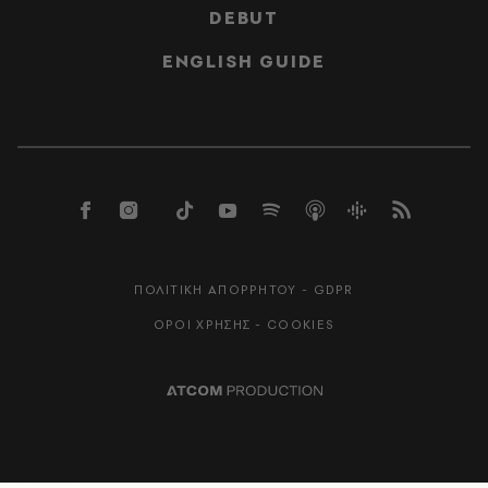
DEBUT
ENGLISH GUIDE
ΠΟΛΙΤΙΚΗ ΑΠΟΡΡΗΤΟΥ - GDPR
ΟΡΟΙ ΧΡΗΣΗΣ - COOKIES