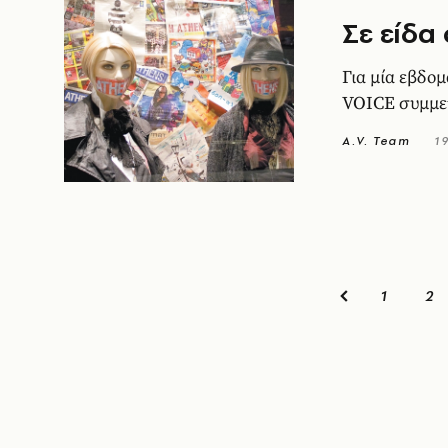
Σε είδα
Για μία εβδο
VOICE συμμετ
A.V. Team
19
1
2