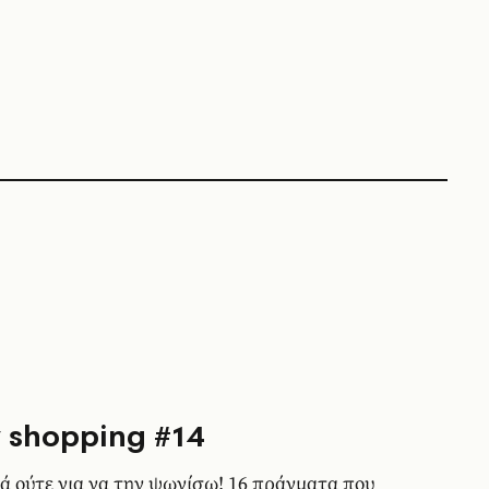
 shopping #14
ά ούτε για να την ψωνίσω! 16 πράγματα που