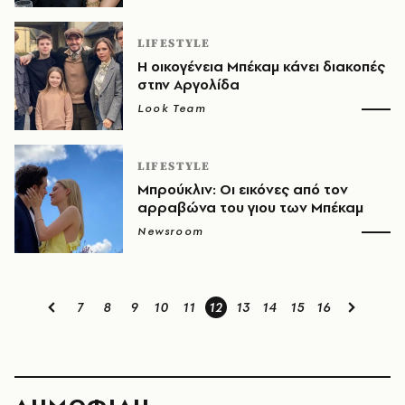
LIFESTYLE
Η οικογένεια Μπέκαμ κάνει διακοπές
στην Αργολίδα
Look Team
LIFESTYLE
Μπρούκλιν: Οι εικόνες από τον
αρραβώνα του γιου των Μπέκαμ
Newsroom
7
8
9
10
11
12
13
14
15
16