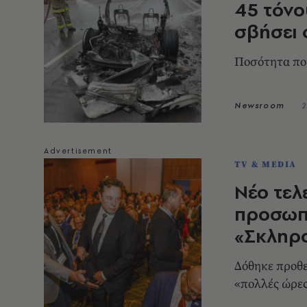
45 τόνο
σβήσει 
Ποσότητα που
Newsroom
2
TV & MEDIA
Νέο τελ
προσωπι
«Σκληρο
Δόθηκε προθε
«πολλές ώρες