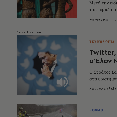
Mετά την είδ
τους «μπέμπ
Newsroom
2
ΤΕΧΝΟΛΟΓΙΑ 
Twitter,
ο Έλον 
Ο Στράτος Σα
στα ερωτήματ
Λουκάς Βελιδά
ΚΟΣΜΟΣ