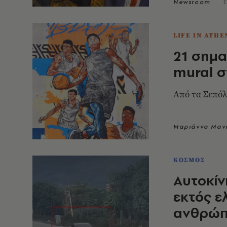
Newsroom
1
LIFE IN ATHE
21 σημα
mural σ
Από τα Σεπόλ
Μαριάννα Μαν
ΚΟΣΜΟΣ
Αυτοκίν
εκτός ε
ανθρώπο