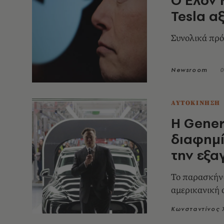
Tesla α
Συνολικά πρό
Newsroom
0
ΑΥΤΟΚΙΝΗΣΗ
Η Gener
διαφημί
την εξα
Το παρασκήνι
αμερικανική 
Κωνσταντίνος