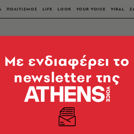
Α
ΠΟΛΙΤΙΣΜΟΣ
LIFE
LOOK
YOUR VOICE
VIRAL
Ζ
Mε ενδιαφέρει το
newsletter της