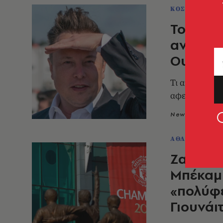
ΚΟΣΜΟΣ
Το κομο
αναψυκτ
Ουάσινγ
Τι αποκαλύπτ
αφεντικού το
Newsroom
2
ΑΘΛΗΤΙΣΜΟΣ
Zara, A
Μπέκαμ:
«πολύφ
Γιουνάιτ