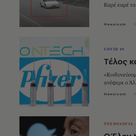
Καρέ καρέ το
Newsroom
1
COVID 19
Tέλος κ
«Κινδυνεύουμ
ανέφερε ο Ά
Newsroom
1
ΤΕΧΝΟΛΟΓΙΑ 
Ο Έλον 