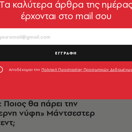
Tα καλύτερα άρθρα της ημέρα
έρχονται στο mail σου
δίνο του Έλον Μασκ: Όπλα,
ικά, πορτρέτο του Τζορτζ
κτον (εικόνα)
ει η προβοκατόρικη ανάρτηση του νέου
ΕΓΓΡΑΦΗ
υ Twitter
8.11.2022, 18:54
Αποδέχομαι την
Πολιτική Προστασίας Προσωπικών Δεδομένω
pple, Έλον Μασκ και Ντέιβιντ
 Ποιος θα πάρει την
ερνη νύφη» Μάντσεστερ
εντ;