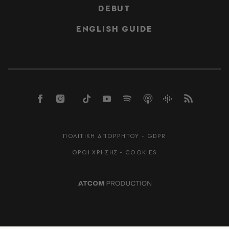
DEBUT
ENGLISH GUIDE
ΠΟΛΙΤΙΚΗ ΑΠΟΡΡΗΤΟΥ - GDPR
ΟΡΟΙ ΧΡΗΣΗΣ - COOKIES