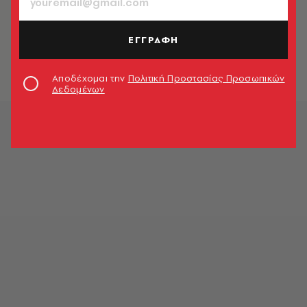
ΚΟΣΜΟΣ
Tesla: Και δεύτερη υπάλληλος
κατήγγειλε σεξουαλική παρενόχληση
ΕΓΓΡΑΦΗ
Newsroom
Αποδέχομαι την
Πολιτική Προστασίας Προσωπικών
Δεδομένων