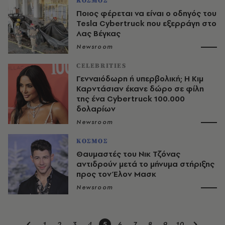
ΚΟΣΜΟΣ
Ποιος φέρεται να είναι ο οδηγός του
Tesla Cybertruck που εξερράγη στο
Λας Βέγκας
Newsroom
CELEBRITIES
Γενναιόδωρη ή υπερβολική; Η Κιμ
Καρντάσιαν έκανε δώρο σε φίλη
της ένα Cybertruck 100.000
δολαρίων
Newsroom
ΚΟΣΜΟΣ
Θαυμαστές του Νικ Τζόνας
αντιδρούν μετά το μήνυμα στήριξης
προς τον Έλον Μασκ
Newsroom
1
2
3
4
5
6
7
8
9
10