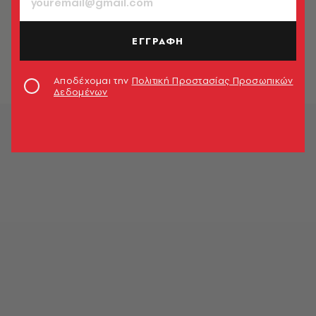
ΚΟΣΜΟΣ
Οι πωλήσεις της Tesla του Έλον
Μασκ μειώθηκαν σχεδόν στο μισό
ΕΓΓΡΑΦΗ
στην Ευρώπη
Newsroom
Αποδέχομαι την
Πολιτική Προστασίας Προσωπικών
Δεδομένων