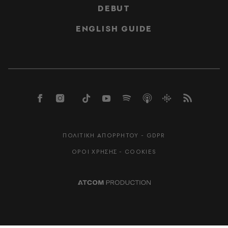
DEBUT
ENGLISH GUIDE
ΠΟΛΙΤΙΚΗ ΑΠΟΡΡΗΤΟΥ - GDPR
ΟΡΟΙ ΧΡΗΣΗΣ - COOKIES