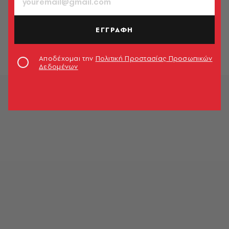
TASTE VIDEOS
Brunch στο σπίτι
ΕΓΓΡΑΦΗ
Νατάσσα Καρυστινού
Αποδέχομαι την
Πολιτική Προστασίας Προσωπικών
Δεδομένων