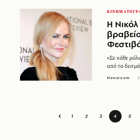
ΚΙΝΗΜΑΤΟΓΡ
Η Νικόλ
βραβείο
Φεστιβ
«Σε κάθε ρόλ
από τα δεσμ
Newsroom
2
1
2
3
4
5