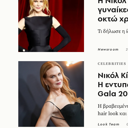
Η Νικόλ
γυναίκε
οκτώ χ
Τι δήλωσε η ί
Newsroom
2
CELEBRITIES
Νικόλ Κ
Η εντυπ
Gala 2
Η βραβευμένη
hair look κα
Look Team