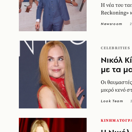
H νέα του ται
Reckoning» κ
Newsroom
2
CELEBRITIES
Νικόλ Κ
με τα μ
Οι θαυμαστές
μικρό κενό σ
Look Team
ΚΙΝΗΜΑΤΟΓΡ