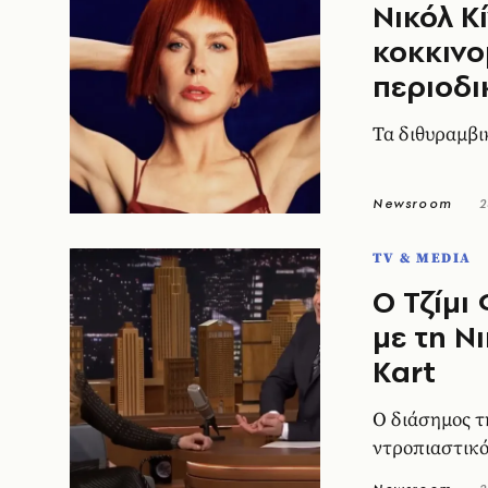
Νικόλ Κ
κοκκινο
περιοδι
Τα διθυραμβι
Newsroom
2
TV & MEDIA
Ο Τζίμι
με τη Ν
Kart
Ο διάσημος τ
ντροπιαστικό