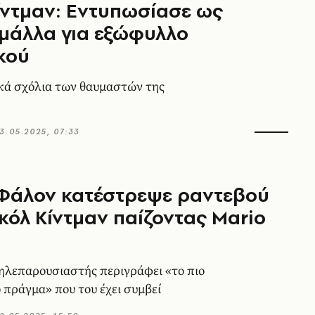
ίντμαν: Εντυπωσίασε ως
μάλλα για εξώφυλλο
κού
κά σχόλια των θαυμαστών της
3.05.2025, 07:33
 Φάλον κατέστρεψε ραντεβού
ικόλ Κίντμαν παίζοντας Mario
ηλεπαρουσιαστής περιγράφει «το πιο
 πράγμα» που του έχει συμβεί