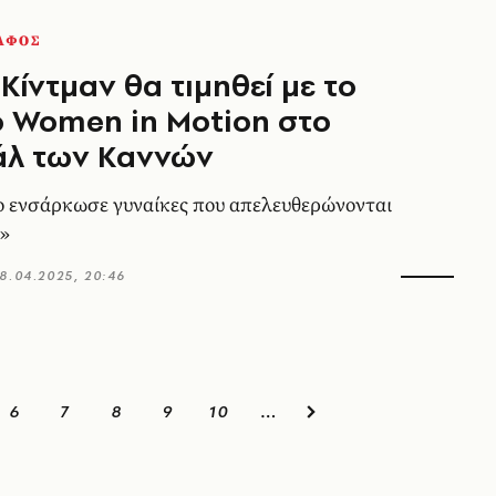
ΑΦΟΣ
 Κίντμαν θα τιμηθεί με το
 Women in Motion στο
άλ των Καννών
ο ενσάρκωσε γυναίκες που απελευθερώνονται
ά»
8.04.2025, 20:46
6
7
8
9
10
…