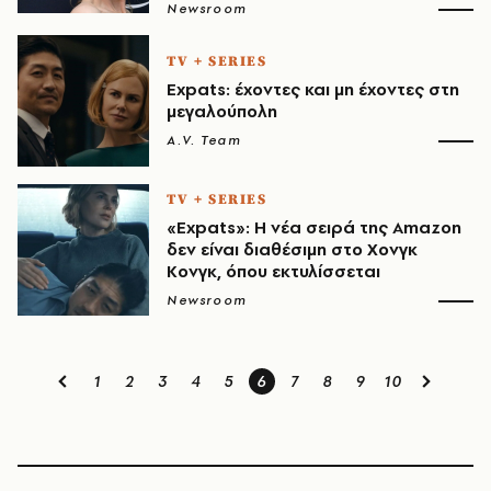
Newsroom
TV + SERIES
Expats: έχοντες και μη έχοντες στη
μεγαλούπολη
A.V. Team
TV + SERIES
«Expats»: Η νέα σειρά της Amazon
δεν είναι διαθέσιμη στο Χονγκ
Κονγκ, όπου εκτυλίσσεται
Newsroom
1
2
3
4
5
6
7
8
9
10