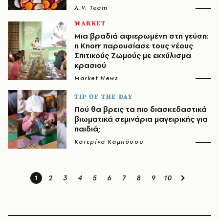
A.V. Team
MARKET
Μια βραδιά αφιερωμένη στη γεύση:
η Knorr παρουσίασε τους νέους
Σπιτικούς Ζωμούς με εκχύλισμα
κρασιού
Market News
TIP OF THE DAY
Πού θα βρεις τα πιο διασκεδαστικά
βιωματικά σεμινάρια μαγειρικής για
παιδιά;
Κατερίνα Καμπόσου
1
2
3
4
5
6
7
8
9
10