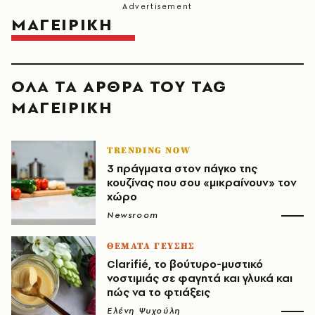
ΜΑΓΕΙΡΙΚΗ
ΟΛΑ ΤΑ ΑΡΘΡΑ ΤΟΥ TAG
ΜΑΓΕΙΡΙΚΗ
TRENDING NOW
3 πράγματα στον πάγκο της
κουζίνας που σου «μικραίνουν» τον
χώρο
Newsroom
ΘΕΜΑΤΑ ΓΕΥΣΗΣ
Clarifié, το βούτυρο-μυστικό
νοστιμιάς σε φαγητά και γλυκά και
πώς να το φτιάξεις
Ελένη Ψυχούλη