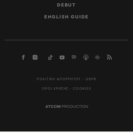
DEBUT
ENGLISH GUIDE
ΠΟΛΙΤΙΚΗ ΑΠΟΡΡΗΤΟΥ - GDPR
ΟΡΟΙ ΧΡΗΣΗΣ - COOKIES