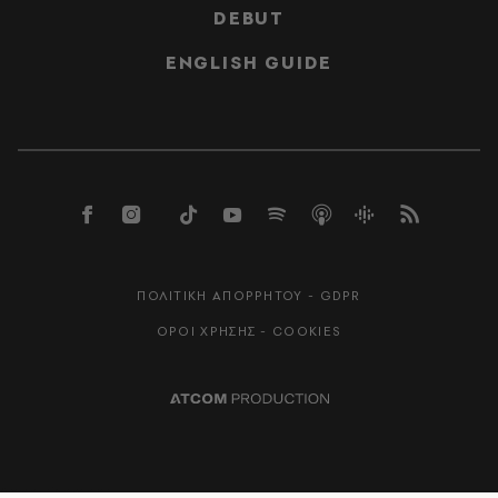
DEBUT
ENGLISH GUIDE
ΠΟΛΙΤΙΚΗ ΑΠΟΡΡΗΤΟΥ - GDPR
ΟΡΟΙ ΧΡΗΣΗΣ - COOKIES