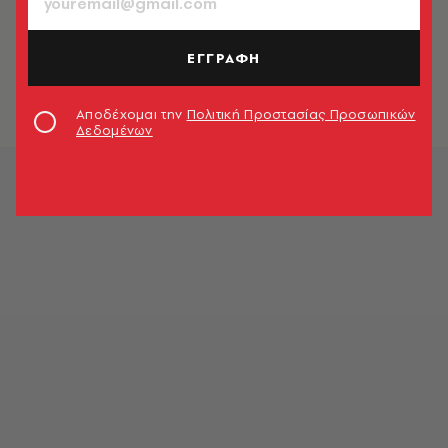
ΕΛΛΑΔΑ
Καιρός: Πού θα χιονίσει στην Αττική
- Η πρόγνωση Αρναούτογλου
ΕΓΓΡΑΦΗ
Newsroom
Αποδέχομαι την
Πολιτική Προστασίας Προσωπικών
Δεδομένων