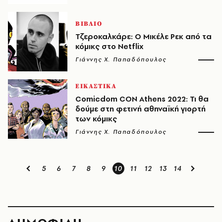
ΒΙΒΛΙΟ
Τζεροκαλκάρε: Ο Μικέλε Ρεκ από τα
κόμικς στο Netflix
Γιάννης Χ. Παπαδόπουλος
ΕΙΚΑΣΤΙΚΑ
Comicdom CON Athens 2022: Τι θα
δούμε στη φετινή αθηναϊκή γιορτή
των κόμικς
Γιάννης Χ. Παπαδόπουλος
5
6
7
8
9
10
11
12
13
14