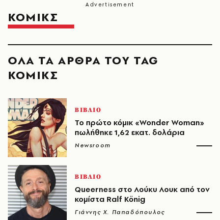
ΚΟΜΙΚΣ
ΟΛΑ ΤΑ ΑΡΘΡΑ ΤΟΥ TAG
ΚΟΜΙΚΣ
ΒΙΒΛΙΟ
Το πρώτο κόμικ «Wonder Woman»
πωλήθηκε 1,62 εκατ. δολάρια
Newsroom
ΒΙΒΛΙΟ
Queerness στο Λούκυ Λουκ από τον
κομίστα Ralf König
Γιάννης Χ. Παπαδόπουλος