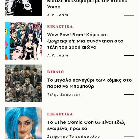
Βιδάλη κυκλοφορεί με την Athens
Voice
A.V. Team
ΕΙΚΑΣΤΙΚΑ
Wow Pow! Bam! Κόμικ και
ζωγραφική: Μια συνάντηση στα
τέλη του 20ού αιώνα
A.V. Team
ΒΙΒΛΙΟ
Το μεγάλο πανηγύρι των κόμικς στο
παρισινό Μπομπούρ
Τέλης Σαμαντάς
ΕΙΚΑΣΤΙΚΑ
Το «The Comic Con 8» είναι εδώ,
ενωμένο, ηρωικό
Στέφανος Τσιτσόπουλος