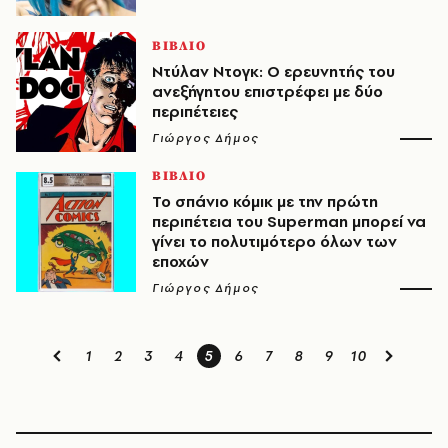
ΒΙΒΛΙΟ
Ντύλαν Ντογκ: Ο ερευνητής του
ανεξήγητου επιστρέφει με δύο
περιπέτειες
Γιώργος Δήμος
ΒΙΒΛΙΟ
Το σπάνιο κόμικ με την πρώτη
περιπέτεια του Superman μπορεί να
γίνει το πολυτιμότερο όλων των
εποχών
Γιώργος Δήμος
1
2
3
4
5
6
7
8
9
10