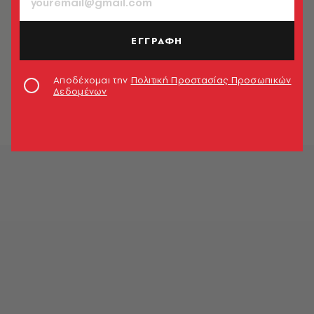
ΕΓΓΡΑΦΗ
ΠΟΛΙΤΙΚΗ & ΟΙΚΟΝΟΜΙΑ
To ΚΚΕ δεν παίρνει μέρος σε
Αποδέχομαι την
Πολιτική Προστασίας Προσωπικών
«παζάρια για την πίτα στα ΜΜΕ»
Δεδομένων
Newsroom