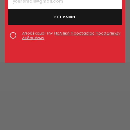
Eurogroup
Newsroom
ΕΓΓΡΑΦΗ
ΠΟΛΙΤΙΚΗ & ΟΙΚΟΝΟΜΙΑ
ΝΔ: Άλλη μια φορά η κυβέρνηση
επιχειρεί να κοροϊδέψει τον ελληνικό
Αποδέχομαι την
Πολιτική Προστασίας Προσωπικών
Δεδομένων
λαό
Newsroom