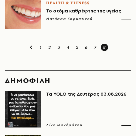
HEALTH & FITNESS
Το στόμα καθρέφτης της υγείας
Νατάσσα Καρυστινού
1
2
3
4
5
6
7
8
ΔΗΜΟΦΙΛΗ
Τα YOLO της Δευτέρας 03.08.2026
Λίνα Μανδράκου