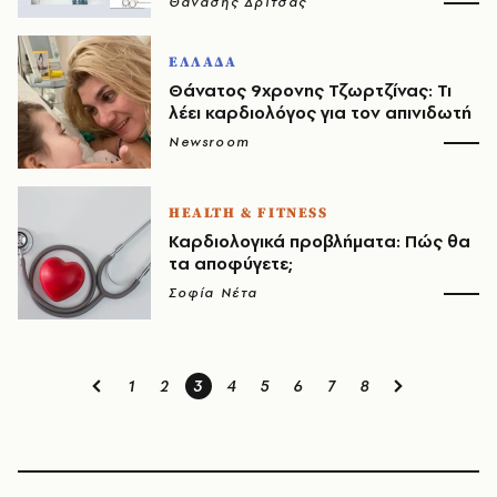
Θανάσης Δρίτσας
ΕΛΛΑΔΑ
Θάνατος 9χρονης Τζωρτζίνας: Τι
λέει καρδιολόγος για τον απινιδωτή
Newsroom
HEALTH & FITNESS
Καρδιολογικά προβλήματα: Πώς θα
τα αποφύγετε;
Σοφία Νέτα
1
2
3
4
5
6
7
8