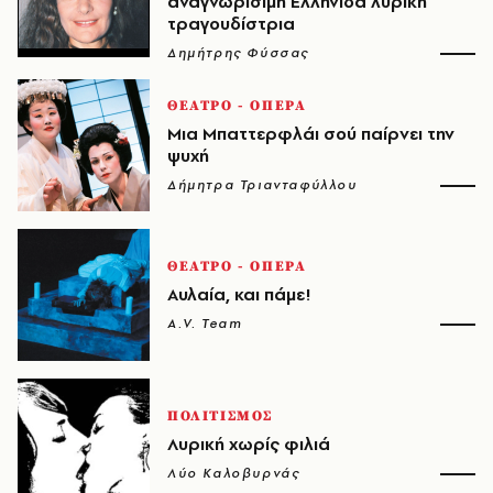
αναγνωρίσιμη Ελληνίδα λυρική
τραγουδίστρια
Δημήτρης Φύσσας
ΘΕΑΤΡΟ - ΟΠΕΡΑ
Μια Mπαττερφλάι σού παίρνει την
ψυχή
Δήμητρα Τριανταφύλλου
ΘΕΑΤΡΟ - ΟΠΕΡΑ
Αυλαία, και πάμε!
A.V. Team
ΠΟΛΙΤΙΣΜΟΣ
Λυρική χωρίς φιλιά
Λύο Καλοβυρνάς