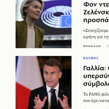
Φον ντε
Ζελένσκ
προσπάθ
«Συνεχίζουμε
ειρήνη για τ
Newsroom
2
ΚΟΣΜΟΣ
Γαλλία:
υπερσύ
σύμβολ
Το PANG φιλο
που έχει κατ