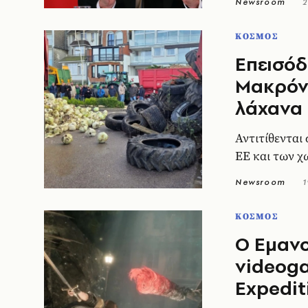
Newsroom
2
ΚΟΣΜΟΣ
Επεισόδ
Μακρόν 
λάχανα 
Αντιτίθενται
ΕΕ και των 
Newsroom
1
ΚΟΣΜΟΣ
Ο Εμαν
videoga
Expedit