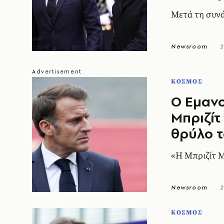
Μετά τη συνά
Newsroom
2
ΚΟΣΜΟΣ
Ο Εμανο
Μπριζίτ
θρύλο τ
«Η Μπριζίτ Μ
Newsroom
2
ΚΟΣΜΟΣ