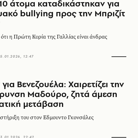
 10 άτομα καταδικάστηκαν για
υακό bullying προς την Μπριζίτ
ν
 ότι η Πρώτη Κυρία της Γαλλίας είναι άνδρας
5.01.2026, 12:47
για Βενεζουέλα: Χαιρετίζει την
ρυνση Μαδούρο, ζητά άμεση
ατική μετάβαση
στήριξη του στον Εδμουντο Γκονσάλες
3.01.2026, 22:42