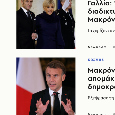
Γαλλία:
διαδικτ
Μακρό
Ισχυρίζονταν
Newsroom
0
ΚΟΣΜΟΣ
Μακρόν 
απομάκ
δημοκρ
Εξέφρασε τη 
Newsroom
0