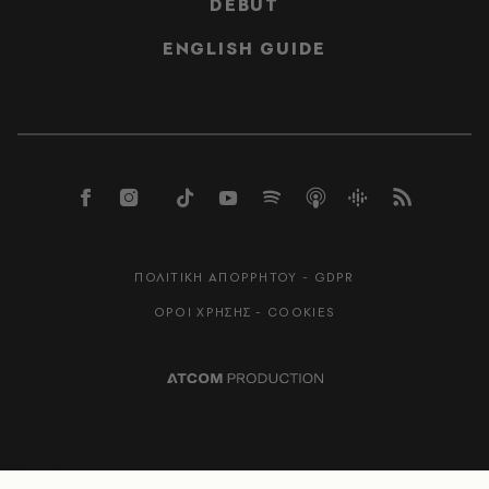
DEBUT
ENGLISH GUIDE
ΠΟΛΙΤΙΚΗ ΑΠΟΡΡΗΤΟΥ - GDPR
ΟΡΟΙ ΧΡΗΣΗΣ - COOKIES