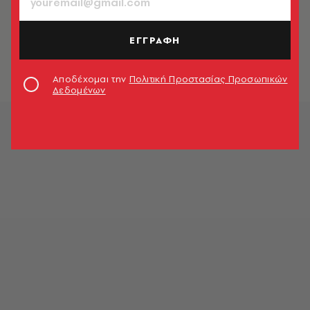
ΒΙΒΛΙΟ
«Ραντεβού στο Ποζιτάνο» με τη
Γκολιάρντα Σαπιέντσα
ΕΓΓΡΑΦΗ
Άρης Σφακιανάκης
Αποδέχομαι την
Πολιτική Προστασίας Προσωπικών
Δεδομένων