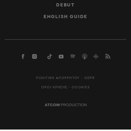
DEBUT
ENGLISH GUIDE
ΠΟΛΙΤΙΚΗ ΑΠΟΡΡΗΤΟΥ - GDPR
ΟΡΟΙ ΧΡΗΣΗΣ - COOKIES