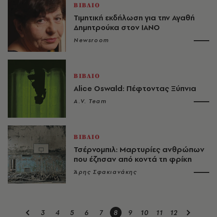
ΒΙΒΛΙΟ
Τιμητική εκδήλωση για την Αγαθή
Δημητρούκα στον ΙΑΝΟ
Newsroom
ΒΙΒΛΙΟ
Alice Oswald: Πέφτοντας Ξύπνια
A.V. Team
ΒΙΒΛΙΟ
Τσέρνομπιλ: Μαρτυρίες ανθρώπων
που έζησαν από κοντά τη φρίκη
Άρης Σφακιανάκης
3
4
5
6
7
8
9
10
11
12