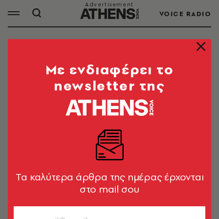
VOICE RADIO
ΕΚΔΟΣΕΙΣ ΠΑΤΑΚΗ
Mε ενδιαφέρει το
newsletter της
ΟΛΑ ΤΑ ΑΡΘΡΑ ΤΟΥ TAG
ΕΚΔΟΣΕΙΣ ΠΑΤΑΚΗ
ΒΙΒΛΙΟ
Ο Διονύσης Σαββόπουλος
αποκαλύπτει τον Νιόνιο σε ένα νέο
Tα καλύτερα άρθρα της ημέρας έρχονται
βιβλίο
στο mail σου
Newsroom