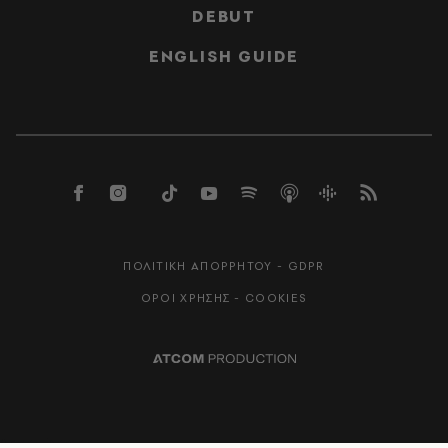
DEBUT
ENGLISH GUIDE
ΠΟΛΙΤΙΚΗ ΑΠΟΡΡΗΤΟΥ - GDPR
ΟΡΟΙ ΧΡΗΣΗΣ - COOKIES