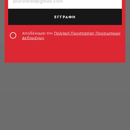
ΚΟΙΝΩΝΙΑ
Οι Πανελλήνιες, το Γκρι Βιβλίο
Ιστορίας της Δέσμης (και ο
ΕΓΓΡΑΦΗ
παπαγάλος)
Χριστίνα Γαλανοπούλου
Αποδέχομαι την
Πολιτική Προστασίας Προσωπικών
Δεδομένων