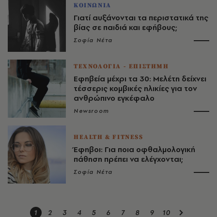
ΚΟΙΝΩΝΙΑ
Γιατί αυξάνονται τα περιστατικά της
βίας σε παιδιά και εφήβους;
Σοφία Νέτα
ΤΕΧΝΟΛΟΓΙΑ - ΕΠΙΣΤΗΜΗ
Εφηβεία μέχρι τα 30: Μελέτη δείχνει
τέσσερις κομβικές ηλικίες για τον
ανθρώπινο εγκέφαλο
Newsroom
HEALTH & FITNESS
Έφηβοι: Για ποια οφθαλμολογική
πάθηση πρέπει να ελέγχονται;
Σοφία Νέτα
1
2
3
4
5
6
7
8
9
10